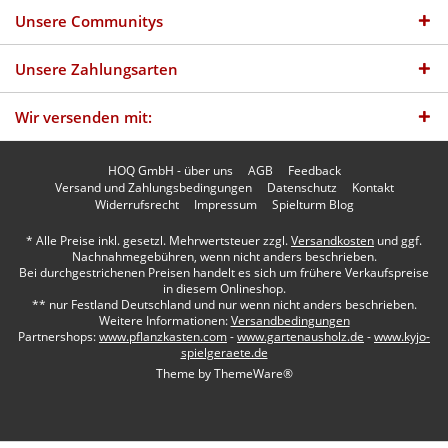
Unsere Communitys
Unsere Zahlungsarten
Wir versenden mit:
HOQ GmbH - über uns
AGB
Feedback
Versand und Zahlungsbedingungen
Datenschutz
Kontakt
Widerrufsrecht
Impressum
Spielturm Blog
* Alle Preise inkl. gesetzl. Mehrwertsteuer zzgl.
Versandkosten
und ggf.
Nachnahmegebühren, wenn nicht anders beschrieben.
Bei durchgestrichenen Preisen handelt es sich um frühere Verkaufspreise
in diesem Onlineshop.
** nur Festland Deutschland und nur wenn nicht anders beschrieben.
Weitere Informationen:
Versandbedingungen
Partnershops:
www.pflanzkasten.com
-
www.gartenausholz.de
-
www.kyjo-
spielgeraete.de
Theme by
ThemeWare®