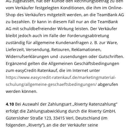
AG zugelassen, hat der Kunde den Rechnungsbetrag zu den
vom Verkäufer festgelegten Konditionen, die ihm im Online-
Shop des Verkäufers mitgeteilt werden, an die TeamBank AG
zu bezahlen. Er kann in diesem Fall nur an die TeamBank
AG mit schuldbefreiender Wirkung leisten. Der Verkäufer
bleibt jedoch auch im Falle der Forderungsabtretung
zuständig für allgemeine Kundenanfragen z. B. zur Ware,
Lieferzeit, Versendung, Retouren, Reklamationen,
Widerrufserklärungen und -zusendungen oder Gutschriften.
Ergänzend gelten die Allgemeinen Geschäftsbedingungen
zum easyCredit-Ratenkauf, die im Internet unter
https://www.easycredit-ratenkauf.de
/marketingmaterial-
schulung
/allgemeine-geschaeftsbedingungen
/
abgerufen
werden können.
4.10
Bei Auswahl der Zahlungsart „Riverty Ratenzahlung“
erfolgt die Zahlungsabwicklung durch die Riverty GmbH,
Gütersloher Straße 123, 33415 Verl, Deutschland (im
folgenden „Riverty“), an die der Verkäufer seine