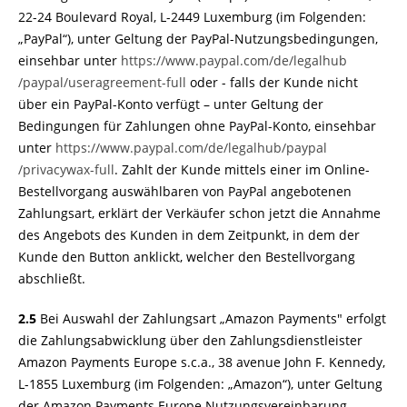
22-24 Boulevard Royal, L-2449 Luxemburg (im Folgenden:
„PayPal“), unter Geltung der PayPal-Nutzungsbedingungen,
einsehbar unter
https://www.paypal.com
/de
/legalhub
/paypal
/useragreement-full
oder - falls der Kunde nicht
über ein PayPal-Konto verfügt – unter Geltung der
Bedingungen für Zahlungen ohne PayPal-Konto, einsehbar
unter
https://www.paypal.com
/de
/legalhub
/paypal
/privacywax-full
. Zahlt der Kunde mittels einer im Online-
Bestellvorgang auswählbaren von PayPal angebotenen
Zahlungsart, erklärt der Verkäufer schon jetzt die Annahme
des Angebots des Kunden in dem Zeitpunkt, in dem der
Kunde den Button anklickt, welcher den Bestellvorgang
abschließt.
2.5
Bei Auswahl der Zahlungsart „Amazon Payments" erfolgt
die Zahlungsabwicklung über den Zahlungsdienstleister
Amazon Payments Europe s.c.a., 38 avenue John F. Kennedy,
L-1855 Luxemburg (im Folgenden: „Amazon“), unter Geltung
der Amazon Payments Europe Nutzungsvereinbarung,