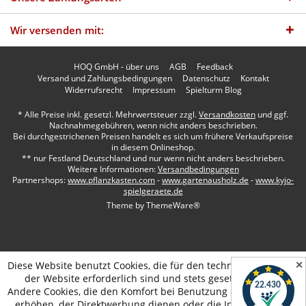
Wir versenden mit:
HOQ GmbH - über uns
AGB
Feedback
Versand und Zahlungsbedingungen
Datenschutz
Kontakt
Widerrufsrecht
Impressum
Spielturm Blog
* Alle Preise inkl. gesetzl. Mehrwertsteuer zzgl.
Versandkosten
und ggf.
Nachnahmegebühren, wenn nicht anders beschrieben.
Bei durchgestrichenen Preisen handelt es sich um frühere Verkaufspreise
in diesem Onlineshop.
** nur Festland Deutschland und nur wenn nicht anders beschrieben.
Weitere Informationen:
Versandbedingungen
Partnershops:
www.pflanzkasten.com
-
www.gartenausholz.de
-
www.kyjo-
spielgeraete.de
Theme by
ThemeWare®
✕
Diese Website benutzt Cookies, die für den technischen Betrieb
der Website erforderlich sind und stets gesetzt werden.
Andere Cookies, die den Komfort bei Benutzung dieser Website
erhöhen, der Direktwerbung dienen oder die Interaktion mit