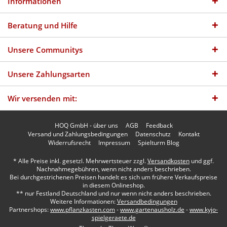
Informationen
Beratung und Hilfe
Unsere Communitys
Unsere Zahlungsarten
Wir versenden mit:
HOQ GmbH - über uns
AGB
Feedback
Versand und Zahlungsbedingungen
Datenschutz
Kontakt
Widerrufsrecht
Impressum
Spielturm Blog
* Alle Preise inkl. gesetzl. Mehrwertsteuer zzgl.
Versandkosten
und ggf.
Nachnahmegebühren, wenn nicht anders beschrieben.
Bei durchgestrichenen Preisen handelt es sich um frühere Verkaufspreise
in diesem Onlineshop.
** nur Festland Deutschland und nur wenn nicht anders beschrieben.
Weitere Informationen:
Versandbedingungen
Partnershops:
www.pflanzkasten.com
-
www.gartenausholz.de
-
www.kyjo-
spielgeraete.de