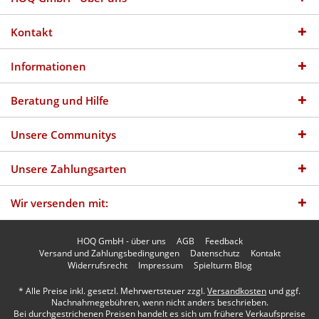
Kontakt
Informationen
Beratung und Hilfe
Unsere Communitys
Unsere Zahlungsarten
Wir versenden mit:
HOQ GmbH - über uns
AGB
Feedback
Versand und Zahlungsbedingungen
Datenschutz
Kontakt
Widerrufsrecht
Impressum
Spielturm Blog
* Alle Preise inkl. gesetzl. Mehrwertsteuer zzgl.
Versandkosten
und ggf.
Nachnahmegebühren, wenn nicht anders beschrieben.
Bei durchgestrichenen Preisen handelt es sich um frühere Verkaufspreise