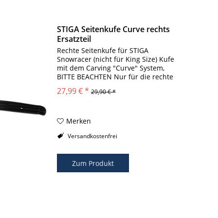
STIGA Seitenkufe Curve rechts
Ersatzteil
Rechte Seitenkufe für STIGA
Snowracer (nicht für King Size) Kufe
mit dem Carving "Curve" System,
BITTE BEACHTEN Nur für die rechte
Seite geeignet z.B. für Racer
27,99 € *
29,90 € *
Ultimate, Supreme GT, usw.
Seitenkufe linke Seite für STIGA
CURVE ( nicht...
Merken
Versandkostenfrei
Zum Produkt