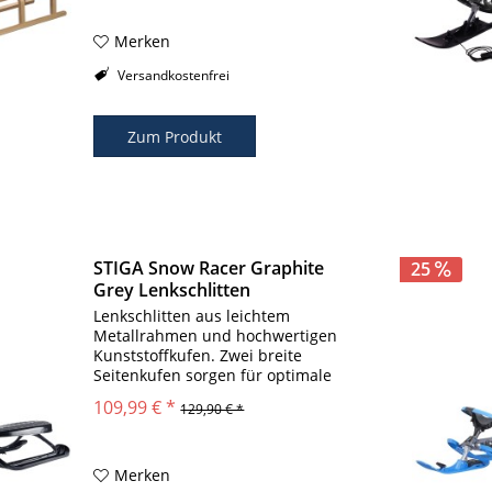
Merken
Versandkostenfrei
Zum Produkt
STIGA Snow Racer Graphite
25
Grey Lenkschlitten
Lenkschlitten aus leichtem
Metallrahmen und hochwertigen
Kunststoffkufen. Zwei breite
Seitenkufen sorgen für optimale
Gleitfähigkeit im Schnee. Fußbremse
109,99 € *
129,90 € *
die von beiden Seiten betätigt
werden kann. Zugseil und Feder
zum autom. Einlenken...
Merken