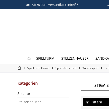
Ab 50 Euro Versandkostenfrei**
SPIELTURM
STELZENHÄUSER
SANDKÄ
Spielturm Home
Sport & Freizeit
Wintersport
Sch
Kategorien
STIGA S
Spielturm
Stelzenhäuser
Filtern