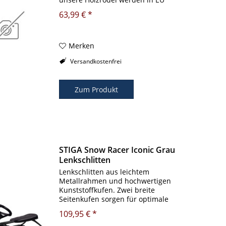
hergestellt Nennbelastung max. 100
63,99 € *
kg
Merken
Versandkostenfrei
Zum Produkt
STIGA Snow Racer Iconic Grau
Lenkschlitten
Lenkschlitten aus leichtem
Metallrahmen und hochwertigen
Kunststoffkufen. Zwei breite
Seitenkufen sorgen für optimale
Gleitfähigkeit im Schnee. Fußbremse
109,95 € *
die von beiden Seiten betätigt