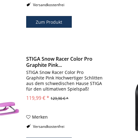
Versandkostenfrei
Zum Produkt
STIGA Snow Racer Color Pro
Graphite Pink...
STIGA Snow Racer Color Pro
Graphite Pink Hochwertiger Schlitten
aus dem schwedischen Hause STIGA
für den ultimativen Spielspaß!
Lenkschlitten aus leichtem
119,99 € *
129,90 € *
Metallrahmen und hochwertigen
Kunststoffkufen. Zwei breite
Seitenkufen sorgen für...
Merken
Versandkostenfrei