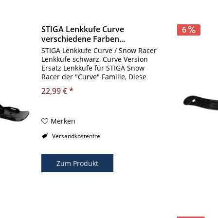
STIGA Lenkkufe Curve
6
verschiedene Farben...
STIGA Lenkkufe Curve / Snow Racer
Lenkkufe schwarz, Curve Version
Ersatz Lenkkufe für STIGA Snow
Racer der "Curve" Familie, Diese
Kufe ist auch für das Rückwärts
22,99 € *
fahren geeignet Besserer
Schneekontakt und "Carving" Design
gewährleisten...
Merken
Versandkostenfrei
Zum Produkt