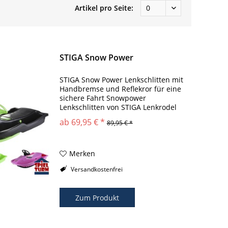
Artikel pro Seite:
STIGA Snow Power
STIGA Snow Power Lenkschlitten mit
Handbremse und Reflekror für eine
sichere Fahrt Snowpower
Lenkschlitten von STIGA Lenkrodel
der neuesten Generation
ab 69,95 € *
89,95 € *
Hochweriger und strapazierfähiger
Kunststoff, HDPE Metallachse von
Lenkrad zu den zwei...
Merken
Versandkostenfrei
Zum Produkt