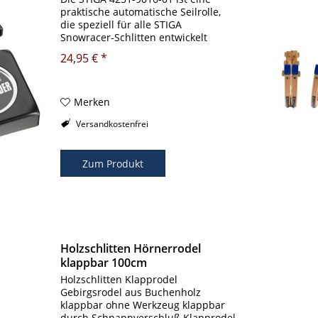
praktische automatische Seilrolle,
die speziell für alle STIGA
Snowracer-Schlitten entwickelt
wurde. Sie ermöglicht ein bequemes
24,95 € *
Ziehen des Schlittens, ohne dass das
Seil lose herumhängt oder sich...
Merken
Versandkostenfrei
Zum Produkt
Holzschlitten Hörnerrodel
klappbar 100cm
Holzschlitten Klapprodel
Gebirgsrodel aus Buchenholz
klappbar ohne Werkzeug klappbar
durch Schnappverschluß Klapprodel