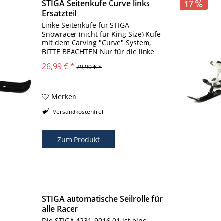
STIGA Seitenkufe Curve links
17
Ersatzteil
Linke Seitenkufe für STIGA
Snowracer (nicht für King Size) Kufe
mit dem Carving "Curve" System,
BITTE BEACHTEN Nur für die linke
Seite geeignet z.B. für Racer
26,99 € *
29,90 € *
Ultimate, Supreme GT, usw.
Seitenkufe linke Seite für STIGA
CURVE ( nicht für...
Merken
Versandkostenfrei
Zum Produkt
STIGA automatische Seilrolle für
alle Racer
Die STIGA 4231-9016-01 ist eine