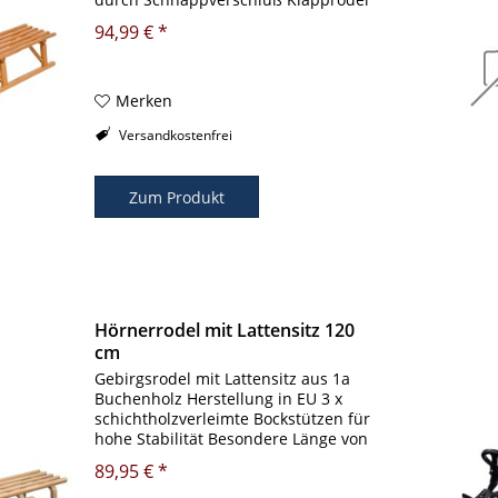
aus Buchenholz, TÜV&GS-geprüft
94,99 € *
ohne Werkzeug klappbar
Schnappverschluß aus
Holzmechanismus Klapprodel aus
Buchenholz,...
Merken
Versandkostenfrei
Zum Produkt
Hörnerrodel mit Lattensitz 120
cm
Gebirgsrodel mit Lattensitz aus 1a
Buchenholz Herstellung in EU 3 x
schichtholzverleimte Bockstützen für
hohe Stabilität Besondere Länge von
120 cm Sitzhöhe ca. 24 cm max.
89,95 € *
Belastung von 120 kg