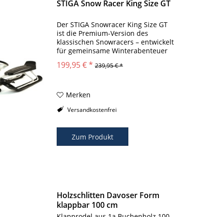
STIGA Snow Racer King Size GT
Der STIGA Snowracer King Size GT
ist die Premium-Version des
klassischen Snowracers – entwickelt
für gemeinsame Winterabenteuer
mit Kindern. Mit seinem
199,95 € *
239,95 € *
verlängerten Rahmen und dem
vergrößerten Sitz bietet er
ausreichend Platz für einen...
Merken
Versandkostenfrei
Zum Produkt
Holzschlitten Davoser Form
klappbar 100 cm
Klapprodel aus 1a Buchenholz 100