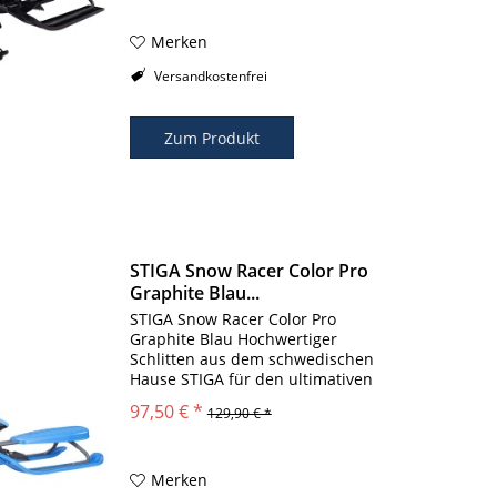
werden kann. Zugseil und Feder
zum autom. Einlenken...
Merken
Versandkostenfrei
Zum Produkt
STIGA Snow Racer Color Pro
Graphite Blau...
STIGA Snow Racer Color Pro
Graphite Blau Hochwertiger
Schlitten aus dem schwedischen
Hause STIGA für den ultimativen
Spielspaß! Lenkschlitten aus
97,50 € *
129,90 € *
leichtem Metallrahmen und
hochwertigen Kunststoffkufen. Zwei
breite Seitenkufen sorgen für...
Merken