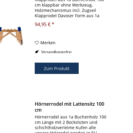
cm klappbar ohne Werkzeug,
Holzmechanismus incl. Zugseil
Klapprodel Davoser Form aus 1a
Buchenholz 100 cm klappbar ohne
94,95 € *
Werkzeug TÜV&GS-geprüft, incl.
Zugseil Klapprodel aus 1a
Buchenholz 100 cm klappbar...
Merken
Versandkostenfrei
Zum Produkt
Hörnerrodel mit Lattensitz 100
cm
Hörnerrodel aus 1a Buchenholz 100
cm Länge mit 2 Bockstüten und
schichtholzverleime Kufen alle
unsere Holzrodel werden in EU