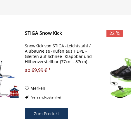
STIGA Snow Kick
22
SnowKick von STIGA -Leichtstahl /
Alubauweise -Kufen aus HDPE -
Gleiten auf Schnee -Klappbar und
Höhenverstellbar (77cm - 87cm) -
Max. Fahrergewicht: 50 kg Farben:
ab 69,99 € *
Rosa, Schwarz oder Grün (bitte oben
auswählen!)
Merken
Versandkostenfrei
Zum Produkt