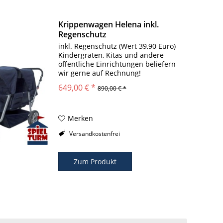
Krippenwagen Helena inkl.
Regenschutz
inkl. Regenschutz (Wert 39,90 Euro)
Kindergräten, Kitas und andere
öffentliche Einrichtungen beliefern
wir gerne auf Rechnung!
Zusammenfaltbarer Krippenwagen
649,00 € *
890,00 € *
Helena Hellblau für 4 Kinder inkl.
Regenschutz (Wert 39,90 Euro) Passt
in jeden...
Merken
Versandkostenfrei
Zum Produkt