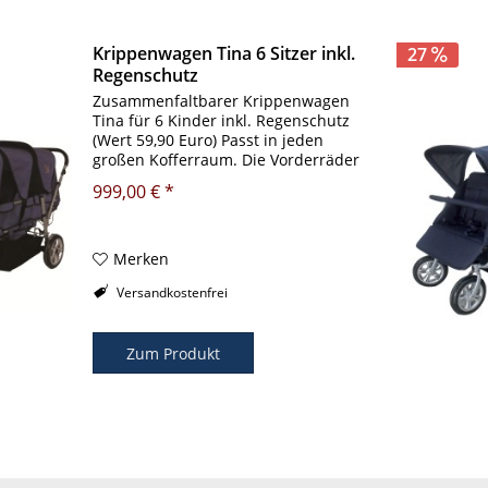
Krippenwagen Tina 6 Sitzer inkl.
27
Regenschutz
Zusammenfaltbarer Krippenwagen
Tina für 6 Kinder inkl. Regenschutz
(Wert 59,90 Euro) Passt in jeden
großen Kofferraum. Die Vorderräder
sind um 360° schwenkbar. Der
999,00 € *
Bezug ist abnehmbar. Dieser
Krippenwagen verfügt über eine...
Merken
Versandkostenfrei
Zum Produkt