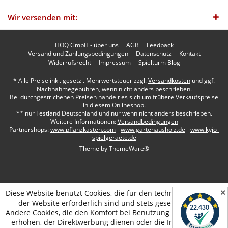
Wir versenden mit:
HOQ GmbH - über uns
AGB
Feedback
Versand und Zahlungsbedingungen
Datenschutz
Kontakt
Widerrufsrecht
Impressum
Spielturm Blog
* Alle Preise inkl. gesetzl. Mehrwertsteuer zzgl.
Versandkosten
und ggf.
Nachnahmegebühren, wenn nicht anders beschrieben.
Bei durchgestrichenen Preisen handelt es sich um frühere Verkaufspreise
in diesem Onlineshop.
** nur Festland Deutschland und nur wenn nicht anders beschrieben.
Weitere Informationen:
Versandbedingungen
Partnershops:
www.pflanzkasten.com
-
www.gartenausholz.de
-
www.kyjo-
spielgeraete.de
Theme by
ThemeWare®
✕
Diese Website benutzt Cookies, die für den technischen Betrieb
der Website erforderlich sind und stets gesetzt werden.
Andere Cookies, die den Komfort bei Benutzung dieser Website
erhöhen, der Direktwerbung dienen oder die Interaktion mit