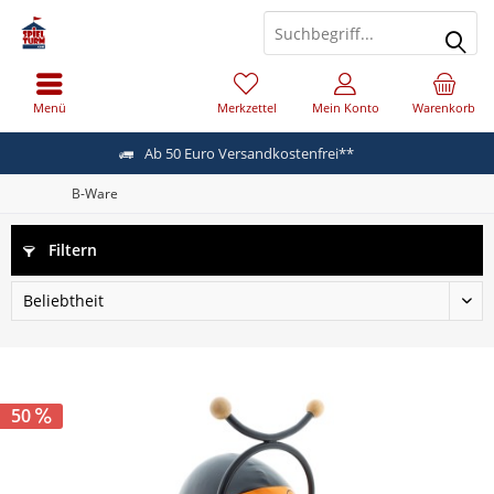
Menü
Merkzettel
Mein Konto
Warenkorb
Ab 50 Euro Versandkostenfrei**
B-Ware
Filtern
50