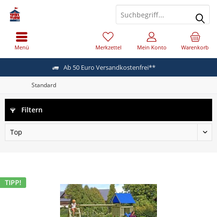
Menü
Merkzettel
Mein Konto
Warenkorb
Ab 50 Euro Versandkostenfrei**
Standard
Filtern
TIPP!