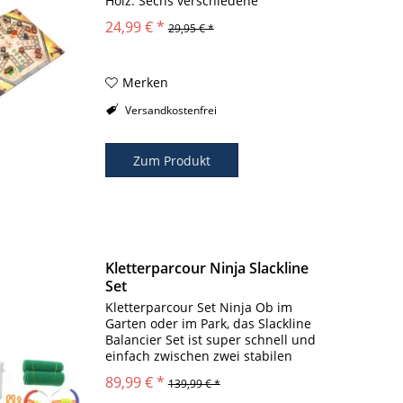
Holz. Sechs verschiedene
Rittergruppen sind auf einer
24,99 € *
29,95 € *
abenteuerlichen Reise auf der
Suche nach Ihrer Burg. Die
Rittergruppen teilen sich nach...
Merken
Versandkostenfrei
Zum Produkt
Kletterparcour Ninja Slackline
Set
Kletterparcour Set Ninja Ob im
Garten oder im Park, das Slackline
Balancier Set ist super schnell und
einfach zwischen zwei stabilen
Bäume gespannt. Um das ganze
89,99 € *
139,99 € *
auch ohne Beschädigungen