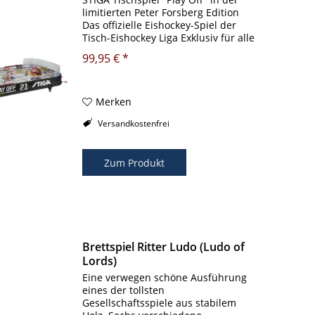
limitierten Peter Forsberg Edition
Das offizielle Eishockey-Spiel der
Tisch-Eishockey Liga Exklusiv für alle
Meisaterschaften weltweit Der
99,95 € *
Familienspaß für spannende
Turniere Aus robustem Material...
Merken
Versandkostenfrei
Zum Produkt
Brettspiel Ritter Ludo (Ludo of
Lords)
Eine verwegen schöne Ausführung
eines der tollsten
Gesellschaftsspiele aus stabilem