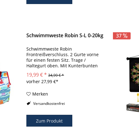
Schwimmweste Robin S-L 0-20kg
37
Schwimmweste Robin
Frontreißverschluss. 2 Gurte vorne
für einen festen Sitz. Trage /
Haltegurt oben. Mit Kunterbunten
Figurenaufdruck. Material: 100%
19,99 € *
34,99 € *
Polyester aus 100% Neopren
vorher 27,99 €*
Material. Gewicht: S: ca. 280 Gramm,
M: ca. 300 Gramm, L:...
Merken
Versandkostenfrei
Zum Produkt