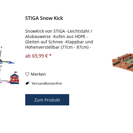
STIGA Snow Kick
SnowKick von STIGA -Leichtstahl /
Alubauweise -Kufen aus HDPE -
Gleiten auf Schnee -Klappbar und
Höhenverstellbar (77cm - 87cm) -
Max. Fahrergewicht: 50 kg Farben:
ab 69,99 € *
Rosa, Schwarz oder Grün (bitte oben
auswählen!)
Merken
Versandkostenfrei
Zum Produkt