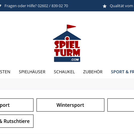
Fragen oder Hilfe? 02602 / 839 02 70
Qualität vom
SPORT & FR
STEN
SPIELHÄUSER
SCHAUKEL
ZUBEHÖR
sport
Wintersport
& Rutschtiere