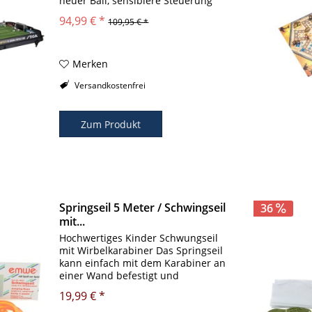
neuer Ball, sensiblere Steuerung
Spaß- und Suchtfaktor ist sehr hoch
94,99 € *
109,95 € *
Maße: 90 x 50 x 8 cm Ersatzteams
als Zubehör erhältlich
Merken
Versandkostenfrei
Zum Produkt
Springseil 5 Meter / Schwingseil
36
mit...
Hochwertiges Kinder Schwungseil
mit Wirbelkarabiner Das Springseil
kann einfach mit dem Karabiner an
einer Wand befestigt und
geschwungen werden. Seilspringen
19,99 € *
mit nur einem Schwinger und einem