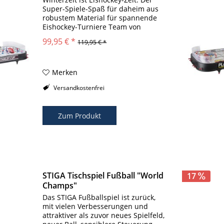
Super-Spiele-Spaß für daheim aus
robustem Material für spannende
Eishockey-Turniere Team von
Detroid & Toronto gehört zum
99,95 € *
119,95 € *
Lieferumfang Tischspiel 90 x 50 cm
NHL-Version andere Teams und E-
Teile für alle...
Merken
Versandkostenfrei
Zum Produkt
STIGA Tischspiel Fußball "World
17
Champs"
Das STIGA Fußballspiel ist zurück,
mit vielen Verbesserungen und
attraktiver als zuvor neues Spielfeld,