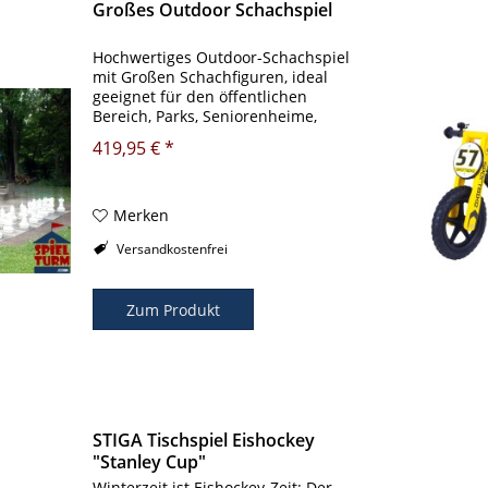
Großes Outdoor Schachspiel
Hochwertiges Outdoor-Schachspiel
mit Großen Schachfiguren, ideal
geeignet für den öffentlichen
Bereich, Parks, Seniorenheime,
Schulen, Gastronmie,
419,95 € *
Fussgängerzone, Campingplatz,
EVENTS,Firmenfeste, etc. Maße der
größten Figur: 64cm Hoch...
Merken
Versandkostenfrei
Zum Produkt
STIGA Tischspiel Eishockey
"Stanley Cup"
Winterzeit ist Eishockey-Zeit: Der