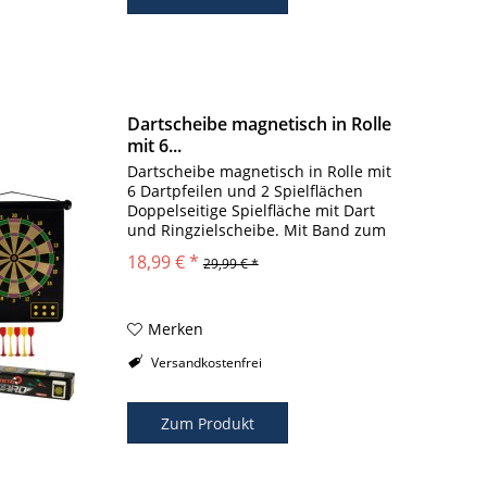
Dartscheibe magnetisch in Rolle
mit 6...
Dartscheibe magnetisch in Rolle mit
6 Dartpfeilen und 2 Spielflächen
Doppelseitige Spielfläche mit Dart
und Ringzielscheibe. Mit Band zum
Aufhängen - kann überall
18,99 € *
29,99 € *
angebracht werden. Ideal für
Kinderpartys Ohne scharfe Spitzen,
da...
Merken
Versandkostenfrei
Zum Produkt