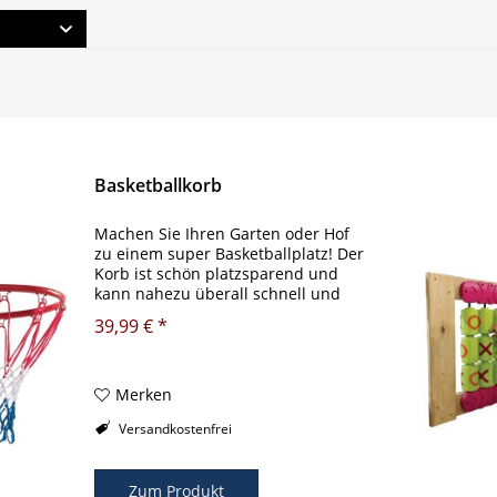
Basketballkorb
Machen Sie Ihren Garten oder Hof
zu einem super Basketballplatz! Der
Korb ist schön platzsparend und
kann nahezu überall schnell und
einfach montiert werden. Auch
39,99 € *
perfekt als Accessoire für den
Spielturm, das Stelzenhaus oder
die...
Merken
Versandkostenfrei
Zum Produkt