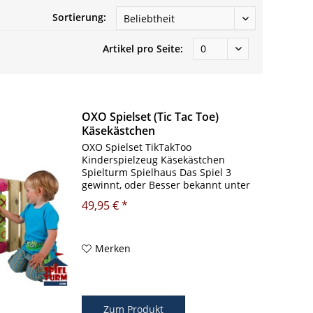
Sortierung:
Artikel pro Seite:
OXO Spielset (Tic Tac Toe)
Käsekästchen
OXO Spielset TikTakToo
Kinderspielzeug Käsekästchen
Spielturm Spielhaus Das Spiel 3
gewinnt, oder Besser bekannt unter
dem Namen "Käsekästchen", können
49,95 € *
die Kinder nun auch im Spielturm
spielen. Das OXO Spielset wird ganz
einfach mit ein...
Merken
Zum Produkt