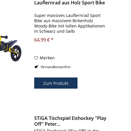
Lauflernrad aus Holz Sport Bike
Super massives Lauflernrad Sport
Bike aus massivem Birkenholz
Woody Bike mit tollen Applikationen
in Schwarz und Gelb
Mit diesem hochwertigen Laufrad im
64,99 € *
Design eines Motocross Bikes
fördern Sie spielerisch die Motorik
und die Balance...
Merken
Versandkostenfrei
Zum Produkt
STIGA Tischspiel Eishockey "Play
Off" Peter...
STIGA Tischspiel "Play Off" in der