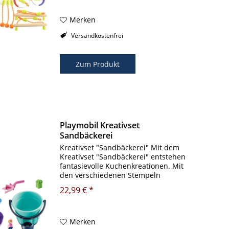
aufbauen zu können, sind
Schutzmatten für die...
Merken
Versandkostenfrei
Zum Produkt
Playmobil Kreativset
Sandbäckerei
Kreativset "Sandbäckerei" Mit dem
Kreativset "Sandbäckerei" entstehen
fantasievolle Kuchenkreationen. Mit
den verschiedenen Stempeln
dekorieren Nachwuchsbäcker
22,99 € *
individuell ihre Sandkuchen.
Kreativset bestehend aus Eimer,
Sieb,...
Merken