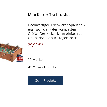
Mini-Kicker Tischfußball
Hochwertiger Tischkicker Spielspaß
egal wo - dank der kompakten
Größe! Der Kicker kann einfach zu
Grillpartys, Geburtstagen oder
anderen Anlässen mitgenommen
29,95 € *
werden. Spielspaß für jedes Alter.
Aufgrund der praktischen Größe
kann der...
Merken
Versandkostenfrei
Zum Produkt