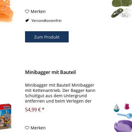
Springer! Natürlich kann das
Schwungseil...
Merken
Versandkostenfrei
Zum Produkt
Minibagger mit Bauteil
Minibagger mit Bauteil Minibagger
mit Kettenantrieb. Der Bagger kann
Schüttgut aus dem Untergrund
entfernen und beim Verlegen der
Rohre genutzt werden. Für schnelle
54,99 € *
und flexible Arbeiten kommt der
Minibagger zum Einsatz. Zunächst
baggert...
Merken