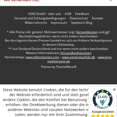
HOQ GmbH - über uns
AGB
Feedback
Versand und Zahlungsbedingungen
Datenschutz
Kontakt
Widerrufsrecht
Impressum
Spielturm Blog
* Alle Preise inkl. gesetzl. Mehrwertsteuer zzgl.
Versandkosten
und ggf.
Nachnahmegebühren, wenn nicht anders beschrieben.
Bei durchgestrichenen Preisen handelt es sich um frühere Verkaufspreise
in diesem Onlineshop.
** nur Festland Deutschland und nur wenn nicht anders beschrieben.
Weitere Informationen:
Versandbedingungen
Partnershops:
www.pflanzkasten.com
-
www.gartenausholz.de
-
www.kyjo-
spielgeraete.de
Theme by
ThemeWare®
✕
Diese Website benutzt Cookies, die für den technischen Betrieb
der Website erforderlich sind und stets gesetzt werden.
Andere Cookies, die den Komfort bei Benutzung dieser Website
erhöhen, der Direktwerbung dienen oder die Interaktion mit
anderen Websites und sozialen Netzwerken vereinfachen
sollen, werden nur mit Ihrer Zustimmung gesetzt.