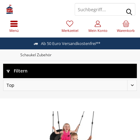
Menü
Merkzettel
Mein Konto
Warenkorb
Ab 50 Euro Versandkostenfrei**
Schaukel Zubehör
Filtern