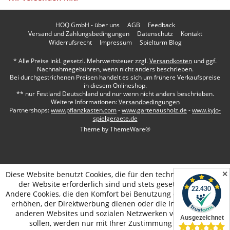
HOQ GmbH - über uns
AGB
Feedback
Versand und Zahlungsbedingungen
Datenschutz
Kontakt
Widerrufsrecht
Impressum
Spielturm Blog
* Alle Preise inkl. gesetzl. Mehrwertsteuer zzgl.
Versandkosten
und ggf.
Nachnahmegebühren, wenn nicht anders beschrieben.
Bei durchgestrichenen Preisen handelt es sich um frühere Verkaufspreise
in diesem Onlineshop.
** nur Festland Deutschland und nur wenn nicht anders beschrieben.
Weitere Informationen:
Versandbedingungen
Partnershops:
www.pflanzkasten.com
-
www.gartenausholz.de
-
www.kyjo-
spielgeraete.de
Theme by
ThemeWare®
✕
Diese Website benutzt Cookies, die für den technischen Betrieb
der Website erforderlich sind und stets gesetzt werden.
Andere Cookies, die den Komfort bei Benutzung dieser Website
erhöhen, der Direktwerbung dienen oder die Interaktion mit
anderen Websites und sozialen Netzwerken vereinfachen
sollen, werden nur mit Ihrer Zustimmung gesetzt.