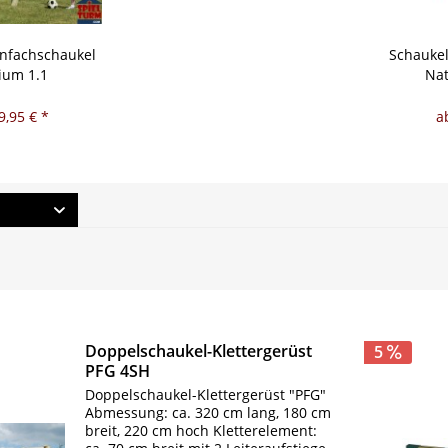
infachschaukel
Schaukel
ium 1.1
Nat
9,95 € *
a
Doppelschaukel-Klettergerüst
5
PFG 4SH
Doppelschaukel-Klettergerüst "PFG"
Abmessung: ca. 320 cm lang, 180 cm
breit, 220 cm hoch Kletterelement: