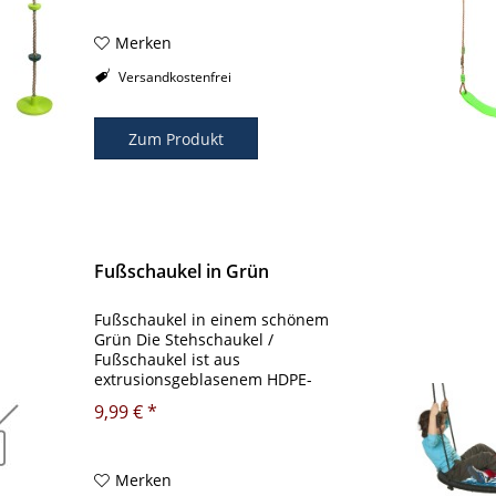
Benutzergewicht 100 kg PP Seil 26
mm 200 cm Abmessung...
Merken
Versandkostenfrei
Zum Produkt
Fußschaukel in Grün
Fußschaukel in einem schönem
Grün Die Stehschaukel /
Fußschaukel ist aus
extrusionsgeblasenem HDPE-
Kunststoff gefertigt. Der große Sitz
9,99 € *
hat tatsächliche Fußabdrücke, die es
Kindern erleichtern, im Stehen zu
schaukeln, ohne Angst von der...
Merken