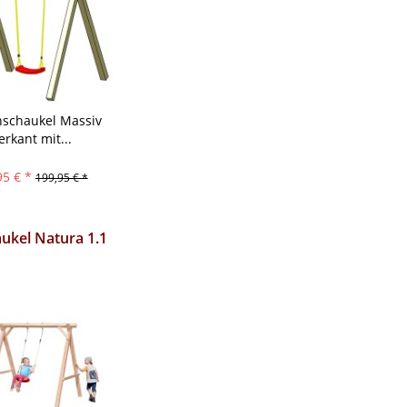
hschaukel Massiv
erkant mit...
95 € *
199,95 € *
ukel Natura 1.1