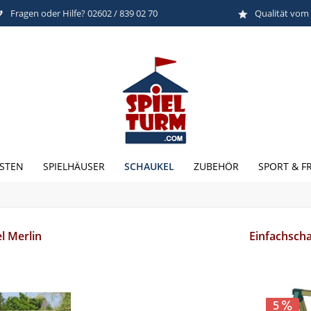
Fragen oder Hilfe? 02602 / 839 02 70
Qualität vom
SCHAUKEL
STEN
SPIELHÄUSER
ZUBEHÖR
SPORT & FR
l Merlin
Einfachscha
5