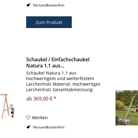
Versandkostenfrei
Zum Produkt
Schaukel / Einfachschaukel
Natura 1.1 aus...
Schaukel Natura 1.1 aus
hochwertigem und wetterfestem
Lärchenholz Material: Hochwertiges
Lärchenholz Gesamtabmessung:
ca.240x190x220cm Schaukelbalken:
ab 369,00 € *
9x9x240cm Kreuzholz Pfosten:
9x9cm Kreuzholz Sehr massive und
wetterfeste Bauweise...
Merken
Versandkostenfrei