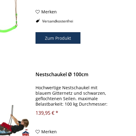
flexibel an. Auch Wasser kann dieser
Schaukel...
Merken
Versandkostenfrei
Zum Produkt
Nestschaukel Ø 100cm
Hochwertige Nestschaukel mit
blauem Gitternetz und schwarzen,
geflochtenen Seilen. maximale
Belastbarkeit: 100 kg Durchmesser:
100cm Schwarz geflochtenes Seil mit
139,95 € *
hochwertigen Metallringen Blaues
Gitternetz ACHTUNG: Nur für den
privaten,...
Merken