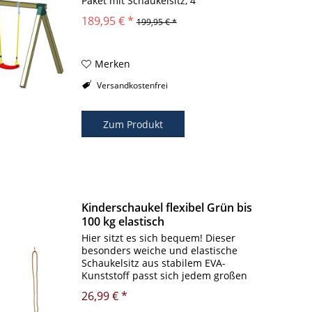
Paket mit Schaukelsitz, 4
Bodenankern und 2
189,95 € *
199,95 € *
Schaukelschellen. Abmessung: ca.
180 cm breit, 170 cm hoch
Schaukelbalken und...
Merken
Versandkostenfrei
Zum Produkt
Kinderschaukel flexibel Grün bis
100 kg elastisch
Hier sitzt es sich bequem! Dieser
besonders weiche und elastische
Schaukelsitz aus stabilem EVA-
Kunststoff passt sich jedem großen
und kleinen Himmelsstürmer und
26,99 € *
erst recht jedem Schaukelspaß