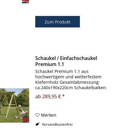
Zum Produkt
Schaukel / Einfachschaukel
Premium 1.1
Schaukel Premium 1.1 aus
hochwertigem und wetterfestem
Kiefernholz Gesamtabmessung:
ca.240x190x220cm Schaukelbalken:
9x9x240cm Kreuzholz Pfosten:
ab 289,95 € *
9x9cm Kreuzholz Sehr massive und
wetterfeste Bauweise inklusive:
Schaukelschellen /...
Merken
Versandkostenfrei