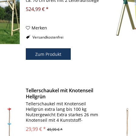
ca. 70 cm breit mit 2 Leiteraufstiege
Schaukelbalken: Ø 10cm Podest,
524,99 € *
welche als Sitzfläche oder
Rutschbahnauflage verwendet
werden...
Merken
Versandkostenfrei
Zum Produkt
Tellerschaukel mit Knotenseil
Hellgrün
Tellerschaukel mit Knotenseil
Hellgrün extra lang bis 100 kg
Nutzergewicht Extra starkes 26 mm
Knotenseil mit 4 Kunststoff-
Handgriffen Tellerschaukel mit
29,99 € *
49,99 € *
Knotenseil Hellgrün Maximales