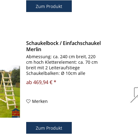
Zum Produkt
Schaukelbock / Einfachschaukel
Merlin
Abmessung: ca. 240 cm breit, 220
cm hoch Kletterelement: ca. 70 cm
breit mit 2 Leiteraufstiege
Schaukelbalken: Ø 10cm alle
Schrauben im Lieferumfang
ab 469,94 € *
enthalten stabile Schreinerarbeit für
ein Schaukelelement geeignet
Kiefer...
Merken
Zum Produkt