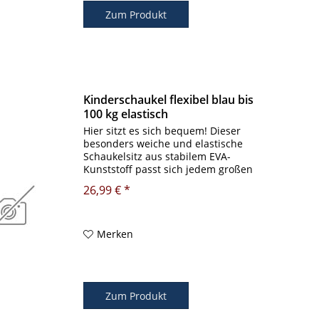
Zum Produkt
Kinderschaukel flexibel blau bis
100 kg elastisch
Hier sitzt es sich bequem! Dieser
besonders weiche und elastische
Schaukelsitz aus stabilem EVA-
Kunststoff passt sich jedem großen
und kleinen Himmelsstürmer und
26,99 € *
erst recht jedem Schaukelspaß
flexibel an. Auch Wasser kann dieser
Schaukel...
Merken
Zum Produkt