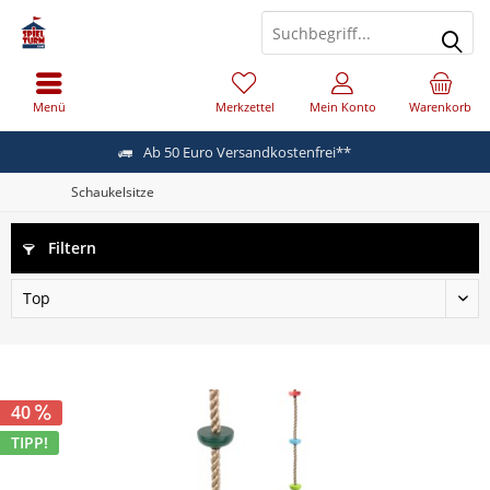
Menü
Merkzettel
Mein Konto
Warenkorb
Ab 50 Euro Versandkostenfrei**
Schaukelsitze
Filtern
40
TIPP!