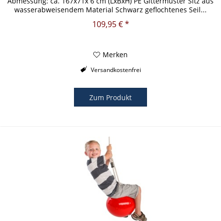
Abmessung: ca. 167x71x 6 cm (LxBxH) PE Gittermuster Sitz aus
wasserabweisendem Material Schwarz geflochtenes Seil...
109,95 € *
Merken
Versandkostenfrei
Zum Produkt