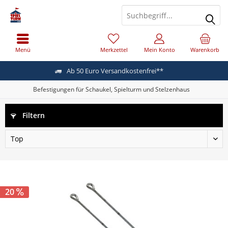
Menü
Merkzettel
Mein Konto
Warenkorb
Ab 50 Euro Versandkostenfrei**
Befestigungen für Schaukel, Spielturm und Stelzenhaus
Filtern
20