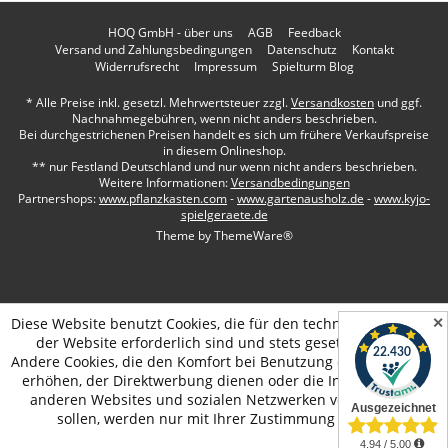
HOQ GmbH - über uns
AGB
Feedback
Versand und Zahlungsbedingungen
Datenschutz
Kontakt
Widerrufsrecht
Impressum
Spielturm Blog
* Alle Preise inkl. gesetzl. Mehrwertsteuer zzgl.
Versandkosten
und ggf.
Nachnahmegebühren, wenn nicht anders beschrieben.
Bei durchgestrichenen Preisen handelt es sich um frühere Verkaufspreise
in diesem Onlineshop.
** nur Festland Deutschland und nur wenn nicht anders beschrieben.
Weitere Informationen:
Versandbedingungen
Partnershops:
www.pflanzkasten.com
-
www.gartenausholz.de
-
www.kyjo-
spielgeraete.de
Theme by
ThemeWare®
✕
Diese Website benutzt Cookies, die für den technischen Betrieb
der Website erforderlich sind und stets gesetzt werden.
Andere Cookies, die den Komfort bei Benutzung dieser Website
erhöhen, der Direktwerbung dienen oder die Interaktion mit
anderen Websites und sozialen Netzwerken vereinfachen
sollen, werden nur mit Ihrer Zustimmung gesetzt.