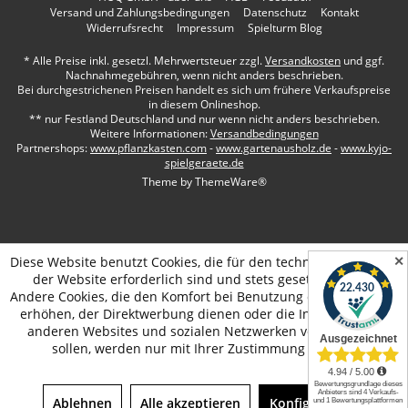
Versand und Zahlungsbedingungen
Datenschutz
Kontakt
Widerrufsrecht
Impressum
Spielturm Blog
* Alle Preise inkl. gesetzl. Mehrwertsteuer zzgl.
Versandkosten
und ggf.
Nachnahmegebühren, wenn nicht anders beschrieben.
Bei durchgestrichenen Preisen handelt es sich um frühere Verkaufspreise
in diesem Onlineshop.
** nur Festland Deutschland und nur wenn nicht anders beschrieben.
Weitere Informationen:
Versandbedingungen
Partnershops:
www.pflanzkasten.com
-
www.gartenausholz.de
-
www.kyjo-
spielgeraete.de
Theme by
ThemeWare®
✕
Diese Website benutzt Cookies, die für den technischen Betrieb
der Website erforderlich sind und stets gesetzt werden.
Andere Cookies, die den Komfort bei Benutzung dieser Website
erhöhen, der Direktwerbung dienen oder die Interaktion mit
anderen Websites und sozialen Netzwerken vereinfachen
sollen, werden nur mit Ihrer Zustimmung gesetzt.
Ablehnen
Alle akzeptieren
Konfigurieren