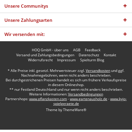
Unsere Communitys
Unsere Zahlungsarten
Wir versenden mit:
HOQ GmbH - über uns
AGB
Feedback
Versand und Zahlungsbedingungen
Datenschutz
Kontakt
Widerrufsrecht
Impressum
Spielturm Blog
* Alle Preise inkl. gesetzl. Mehrwertsteuer zzgl.
Versandkosten
und ggf.
Nachnahmegebühren, wenn nicht anders beschrieben.
Bei durchgestrichenen Preisen handelt es sich um frühere Verkaufspreise
in diesem Onlineshop.
** nur Festland Deutschland und nur wenn nicht anders beschrieben.
Weitere Informationen:
Versandbedingungen
Partnershops:
www.pflanzkasten.com
-
www.gartenausholz.de
-
www.kyjo-
spielgeraete.de
Theme by
ThemeWare®