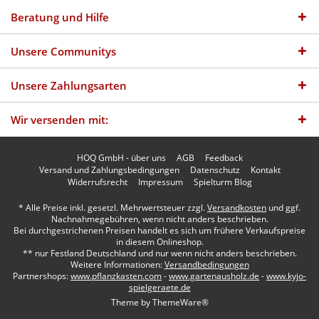
Beratung und Hilfe
Unsere Communitys
Unsere Zahlungsarten
Wir versenden mit:
HOQ GmbH - über uns
AGB
Feedback
Versand und Zahlungsbedingungen
Datenschutz
Kontakt
Widerrufsrecht
Impressum
Spielturm Blog
* Alle Preise inkl. gesetzl. Mehrwertsteuer zzgl.
Versandkosten
und ggf.
Nachnahmegebühren, wenn nicht anders beschrieben.
Bei durchgestrichenen Preisen handelt es sich um frühere Verkaufspreise
in diesem Onlineshop.
** nur Festland Deutschland und nur wenn nicht anders beschrieben.
Weitere Informationen:
Versandbedingungen
Partnershops:
www.pflanzkasten.com
-
www.gartenausholz.de
-
www.kyjo-
spielgeraete.de
Theme by
ThemeWare®