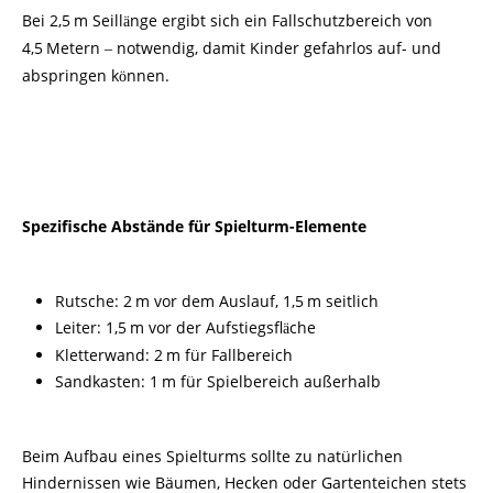
Bei 2,5
m Seill
nge ergibt sich ein Fallschutzbereich von
ä
4,5
Metern
notwendig, damit Kinder gefahrlos auf- und
–
abspringen k
nnen.
ö
Spezifische Abstände für Spielturm-Elemente
Rutsche: 2
m vor dem Auslauf, 1,5
m seitlich
Leiter: 1,5
m vor der Aufstiegsfl
che
ä
Kletterwand: 2
m für Fallbereich
Sandkasten: 1
m für Spielbereich außerhalb
Beim Aufbau eines Spielturms sollte zu natürlichen
Hindernissen wie Bäumen, Hecken oder Gartenteichen stets