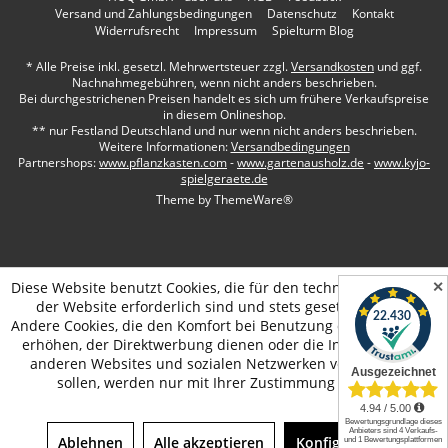
Versand und Zahlungsbedingungen
Datenschutz
Kontakt
Widerrufsrecht
Impressum
Spielturm Blog
* Alle Preise inkl. gesetzl. Mehrwertsteuer zzgl.
Versandkosten
und ggf.
Nachnahmegebühren, wenn nicht anders beschrieben.
Bei durchgestrichenen Preisen handelt es sich um frühere Verkaufspreise
in diesem Onlineshop.
** nur Festland Deutschland und nur wenn nicht anders beschrieben.
Weitere Informationen:
Versandbedingungen
Partnershops:
www.pflanzkasten.com
-
www.gartenausholz.de
-
www.kyjo-
spielgeraete.de
Theme by
ThemeWare®
✕
Diese Website benutzt Cookies, die für den technischen Betrieb
der Website erforderlich sind und stets gesetzt werden.
Andere Cookies, die den Komfort bei Benutzung dieser Website
erhöhen, der Direktwerbung dienen oder die Interaktion mit
anderen Websites und sozialen Netzwerken vereinfachen
sollen, werden nur mit Ihrer Zustimmung gesetzt.
Ablehnen
Alle akzeptieren
Konfigurieren