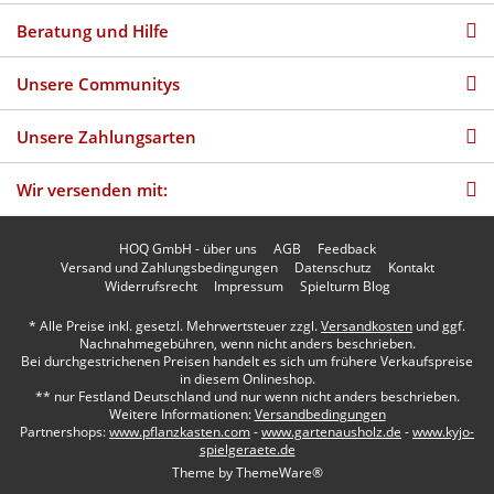
Beratung und Hilfe
Unsere Communitys
Unsere Zahlungsarten
Wir versenden mit:
HOQ GmbH - über uns
AGB
Feedback
Versand und Zahlungsbedingungen
Datenschutz
Kontakt
Widerrufsrecht
Impressum
Spielturm Blog
* Alle Preise inkl. gesetzl. Mehrwertsteuer zzgl.
Versandkosten
und ggf.
Nachnahmegebühren, wenn nicht anders beschrieben.
Bei durchgestrichenen Preisen handelt es sich um frühere Verkaufspreise
in diesem Onlineshop.
** nur Festland Deutschland und nur wenn nicht anders beschrieben.
Weitere Informationen:
Versandbedingungen
Partnershops:
www.pflanzkasten.com
-
www.gartenausholz.de
-
www.kyjo-
spielgeraete.de
Theme by
ThemeWare®