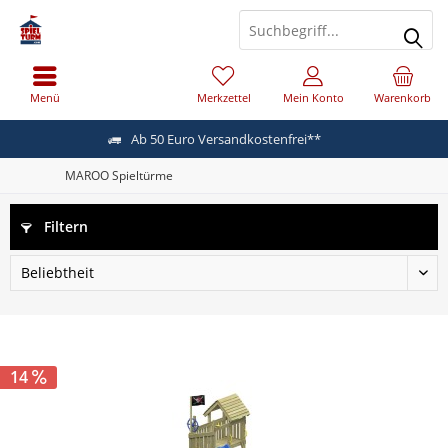
Menü
Merkzettel
Mein Konto
Warenkorb
Ab 50 Euro Versandkostenfrei**
MAROO Spieltürme
Filtern
14