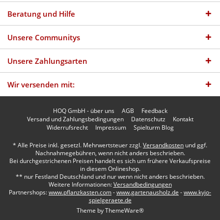
Beratung und Hilfe
Unsere Communitys
Unsere Zahlungsarten
Wir versenden mit:
HOQ GmbH - über uns
AGB
Feedback
Versand und Zahlungsbedingungen
Datenschutz
Kontakt
Widerrufsrecht
Impressum
Spielturm Blog
* Alle Preise inkl. gesetzl. Mehrwertsteuer zzgl.
Versandkosten
und ggf.
Nachnahmegebühren, wenn nicht anders beschrieben.
Bei durchgestrichenen Preisen handelt es sich um frühere Verkaufspreise
in diesem Onlineshop.
** nur Festland Deutschland und nur wenn nicht anders beschrieben.
Weitere Informationen:
Versandbedingungen
Partnershops:
www.pflanzkasten.com
-
www.gartenausholz.de
-
www.kyjo-
spielgeraete.de
Theme by
ThemeWare®