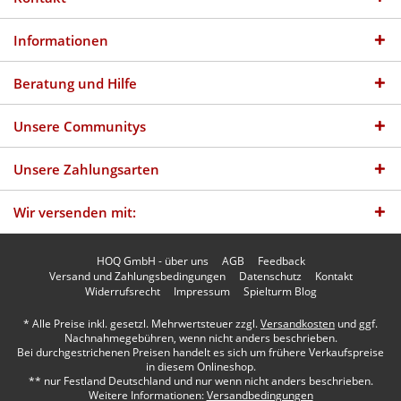
Informationen
Beratung und Hilfe
Unsere Communitys
Unsere Zahlungsarten
Wir versenden mit:
HOQ GmbH - über uns
AGB
Feedback
Versand und Zahlungsbedingungen
Datenschutz
Kontakt
Widerrufsrecht
Impressum
Spielturm Blog
* Alle Preise inkl. gesetzl. Mehrwertsteuer zzgl.
Versandkosten
und ggf.
Nachnahmegebühren, wenn nicht anders beschrieben.
Bei durchgestrichenen Preisen handelt es sich um frühere Verkaufspreise
in diesem Onlineshop.
** nur Festland Deutschland und nur wenn nicht anders beschrieben.
Weitere Informationen:
Versandbedingungen