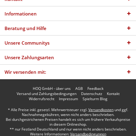
Informationen
Beratung und Hilfe
Unsere Communitys
Unsere Zahlungsarten
Wir versenden mit:
HOQ GmbH - über uns
AGB
Feedback
Versand und Zahlungsbedingungen
Datenschutz
Kontakt
Widerrufsrecht
Impressum
Spielturm Blog
* Alle Preise inkl. gesetzl. Mehrwertsteuer zzgl.
Versandkosten
und ggf.
Nachnahmegebühren, wenn nicht anders beschrieben.
Bei durchgestrichenen Preisen handelt es sich um frühere Verkaufspreise
in diesem Onlineshop.
** nur Festland Deutschland und nur wenn nicht anders beschrieben.
Weitere Informationen:
Versandbedingungen