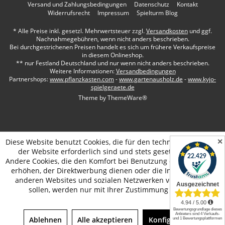
Versand und Zahlungsbedingungen
Datenschutz
Kontakt
Widerrufsrecht
Impressum
Spielturm Blog
* Alle Preise inkl. gesetzl. Mehrwertsteuer zzgl.
Versandkosten
und ggf.
Nachnahmegebühren, wenn nicht anders beschrieben.
Bei durchgestrichenen Preisen handelt es sich um frühere Verkaufspreise
in diesem Onlineshop.
** nur Festland Deutschland und nur wenn nicht anders beschrieben.
Weitere Informationen:
Versandbedingungen
Partnershops:
www.pflanzkasten.com
-
www.gartenausholz.de
-
www.kyjo-
spielgeraete.de
Theme by
ThemeWare®
✕
Diese Website benutzt Cookies, die für den technischen Betrieb
der Website erforderlich sind und stets gesetzt werden.
Andere Cookies, die den Komfort bei Benutzung dieser Website
erhöhen, der Direktwerbung dienen oder die Interaktion mit
anderen Websites und sozialen Netzwerken vereinfachen
sollen, werden nur mit Ihrer Zustimmung gesetzt.
Ablehnen
Alle akzeptieren
Konfigurieren