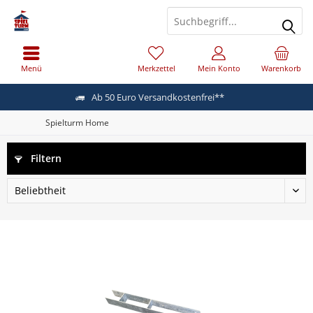
Menü
Merkzettel
Mein Konto
Warenkorb
Ab 50 Euro Versandkostenfrei**
Spielturm Home
Filtern