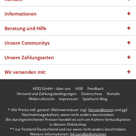
Informationen
Beratung und Hilfe
Unsere Communitys
Unsere Zahlungsarten
Wir versenden mit:
HOQ GmbH - über uns
AGB
Feedback
Versand und Zahlungsbedingungen
Datenschutz
Kontakt
Widerrufsrecht
Impressum
Spielturm Blog
* Alle Preise inkl. gesetzl. Mehrwertsteuer zzgl.
Versandkosten
und ggf.
Nachnahmegebühren, wenn nicht anders beschrieben.
Bei durchgestrichenen Preisen handelt es sich um frühere Verkaufspreise
in diesem Onlineshop.
** nur Festland Deutschland und nur wenn nicht anders beschrieben.
Weitere Informationen:
Versandbedingungen