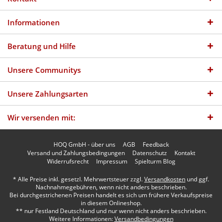
Informationen
Beratung und Hilfe
Unsere Communitys
Unsere Zahlungsarten
Wir versenden mit:
HOQ GmbH - über uns
AGB
Feedback
Versand und Zahlungsbedingungen
Datenschutz
Kontakt
Widerrufsrecht
Impressum
Spielturm Blog
* Alle Preise inkl. gesetzl. Mehrwertsteuer zzgl.
Versandkosten
und ggf.
Nachnahmegebühren, wenn nicht anders beschrieben.
Bei durchgestrichenen Preisen handelt es sich um frühere Verkaufspreise
in diesem Onlineshop.
** nur Festland Deutschland und nur wenn nicht anders beschrieben.
Weitere Informationen:
Versandbedingungen