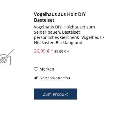
Vogelhaus aus Holz DIY
Bastelset
Vogelhaus DIY, Holzbauset zum
Selber bauen, Bastelset,
persönliches Geschenk -Vogelhaus /
Nistkasten Blickfang und
Individuelles Geschenk für Natur,
26,99 € *
39,99 € *
Familie und Freunde -DIY = “Selbst
bauen, selbst machen“ Fördert die
Motorik von Jung...
Merken
Versandkostenfrei
Zum Produkt