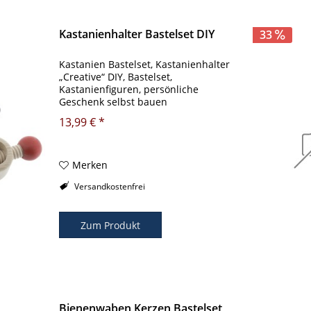
Kastanienhalter Bastelset DIY
33
Kastanien Bastelset, Kastanienhalter
„Creative“ DIY, Bastelset,
Kastanienfiguren, persönliche
Geschenk selbst bauen
Kastanienfiguren sind ein
13,99 € *
Individuelles Geschenk für Familie
und Freunde zum Advent oder
Weihnachten Kastanienfiguren DIY...
Merken
Versandkostenfrei
Zum Produkt
Bienenwaben Kerzen Bastelset