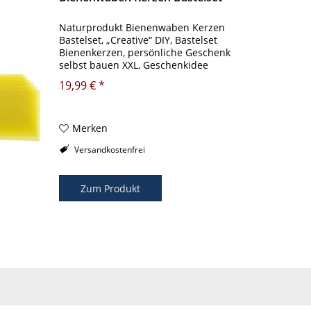
Naturprodukt Bienenwaben Kerzen
Bastelset, „Creative“ DIY, Bastelset
Bienenkerzen, persönliche Geschenk
selbst bauen XXL, Geschenkidee
Reine Bienenwachs (Wabenplatten)
19,99 € *
für Wabenkerzen zum selbst
basteln, mit 7 Stück XXL Platten
200x200...
Merken
Versandkostenfrei
Zum Produkt