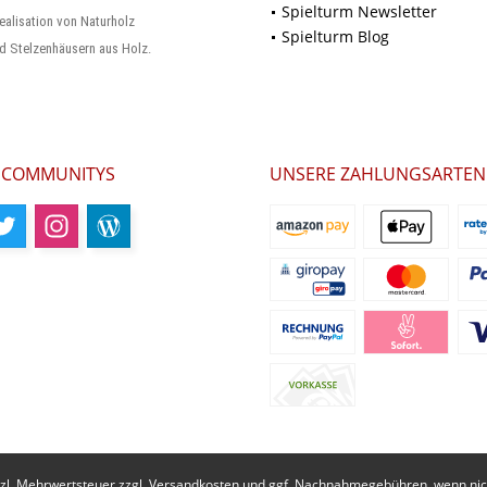
Spielturm Newsletter
ealisation von Naturholz
Spielturm Blog
d Stelzenhäusern aus Holz.
 COMMUNITYS
UNSERE ZAHLUNGSARTEN
etzl. Mehrwertsteuer zzgl.
Versandkosten
und ggf. Nachnahmegebühren, wenn nich