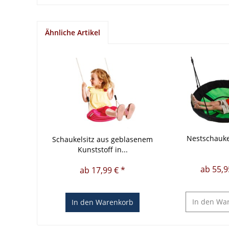
Ähnliche Artikel
Nestschauke
Schaukelsitz aus geblasenem
Kunststoff in...
ab 55,9
ab 17,99 € *
In den
War
In den
Warenkorb