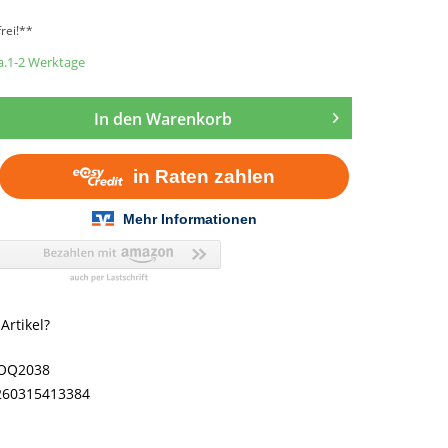
rei!**
ca.1-2 Werktage
In den
Warenkorb
rtikel?
OQ2038
260315413384