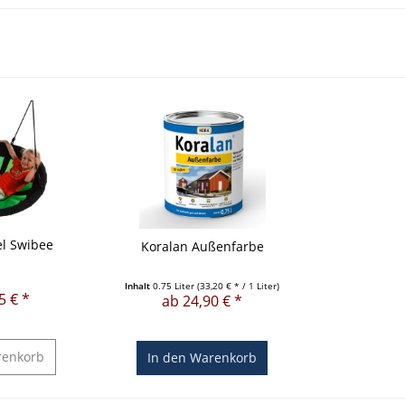
l Swibee
Koralan Außenfarbe
Inhalt
0.75 Liter
(33,20 € * / 1 Liter)
5 € *
ab 24,90 € *
enkorb
In den
Warenkorb