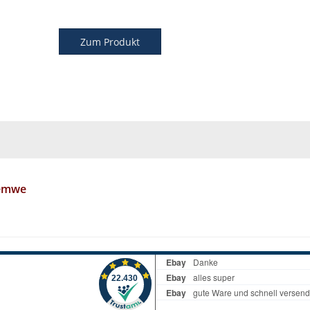
Zum Produkt
 emwe