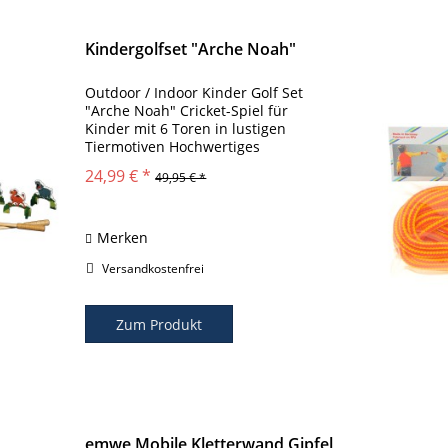
Kindergolfset "Arche Noah"
Outdoor / Indoor Kinder Golf Set
"Arche Noah" Cricket-Spiel für
Kinder mit 6 Toren in lustigen
Tiermotiven Hochwertiges
Kindergolfset Minigolfset für den
24,99 € *
49,95 € *
privaten Garten, Events,
Kindergarten etc.. Dieses Spiel ist in
der Praxis bewährt...
Merken
Versandkostenfrei
Zum Produkt
emwe Mobile Kletterwand Gipfel