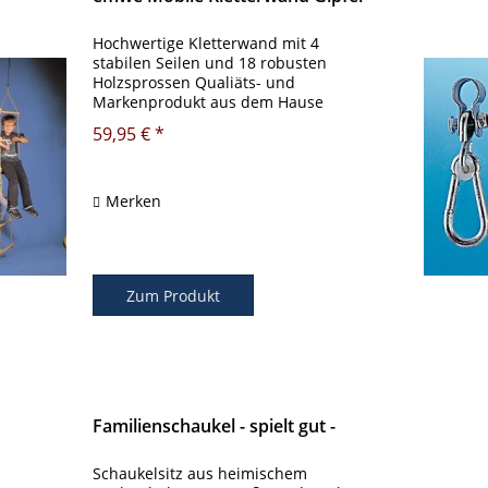
Hochwertige Kletterwand mit 4
stabilen Seilen und 18 robusten
Holzsprossen Qualiäts- und
Markenprodukt aus dem Hause
emwe. für den ultimativen Kletter-
59,95 € *
und Spielplatz Ihrer kleinen
Kletterakrobaten! Ideal zur
Erweiterung Ihres exklusiven...
Merken
Zum Produkt
Familienschaukel - spielt gut -
Schaukelsitz aus heimischem