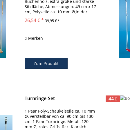
Buchenholz, extra große und starke
Sitzfläche, Abmessungen: 49 cm x 17
cm, Polyseile ca. 10 mm Ø,in der
Höhe bis 185 cm verstellbar.
26,54 € *
39,95 € *
Merken
Zum Produkt
Turnringe-Set
44
1 Paar Poly-Schaukelseile ca. 10 mm
Ø, verstellbar von ca. 90 cm bis 130
cm, 1 Paar Turnringe, Metall, 120
mm Ø, rotes Griffstück. Klarsicht