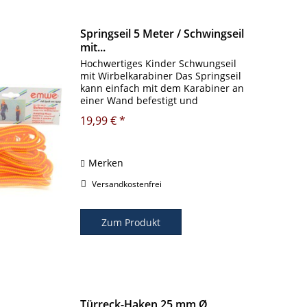
Springseil 5 Meter / Schwingseil
mit...
Hochwertiges Kinder Schwungseil
mit Wirbelkarabiner Das Springseil
kann einfach mit dem Karabiner an
einer Wand befestigt und
geschwungen werden. Seilspringen
19,99 € *
mit nur einem Schwinger und einem
Springer! Natürlich kann das
Schwungseil...
Merken
Versandkostenfrei
Zum Produkt
Türreck-Haken 25 mm Ø