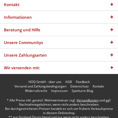
Kontakt
Informationen
Beratung und Hilfe
Unsere Communitys
Unsere Zahlungsarten
Wir versenden mit:
HOQ GmbH - über uns
AGB
Feedback
Versand und Zahlungsbedingungen
Datenschutz
Kontakt
Widerrufsrecht
Impressum
Spielturm Blog
* Alle Preise inkl. gesetzl. Mehrwertsteuer zzgl.
Versandkosten
und ggf.
Nachnahmegebühren, wenn nicht anders beschrieben.
Bei durchgestrichenen Preisen handelt es sich um frühere Verkaufspreise
in diesem Onlineshop.
** nur Festland Deutschland und nur wenn nicht anders beschrieben.