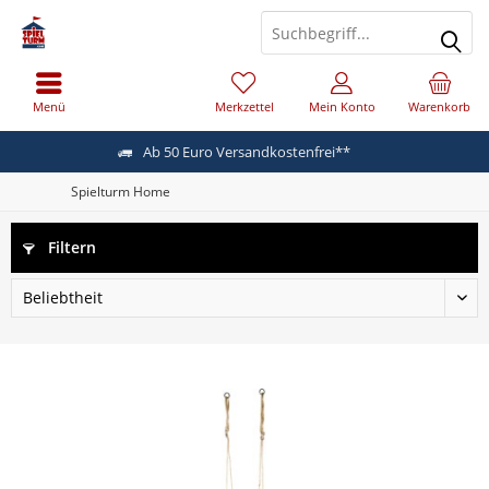
Menü
Merkzettel
Mein Konto
Warenkorb
Ab 50 Euro Versandkostenfrei**
Spielturm Home
Filtern