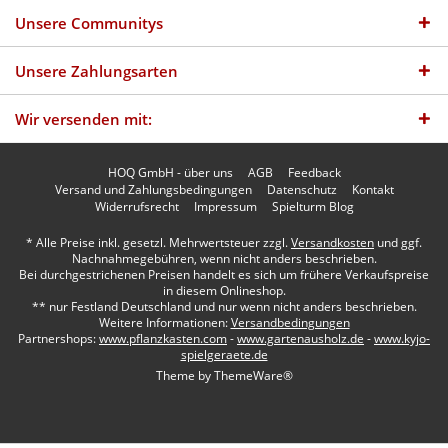
Unsere Communitys
Unsere Zahlungsarten
Wir versenden mit:
HOQ GmbH - über uns
AGB
Feedback
Versand und Zahlungsbedingungen
Datenschutz
Kontakt
Widerrufsrecht
Impressum
Spielturm Blog
* Alle Preise inkl. gesetzl. Mehrwertsteuer zzgl.
Versandkosten
und ggf.
Nachnahmegebühren, wenn nicht anders beschrieben.
Bei durchgestrichenen Preisen handelt es sich um frühere Verkaufspreise
in diesem Onlineshop.
** nur Festland Deutschland und nur wenn nicht anders beschrieben.
Weitere Informationen:
Versandbedingungen
Partnershops:
www.pflanzkasten.com
-
www.gartenausholz.de
-
www.kyjo-
spielgeraete.de
Theme by
ThemeWare®