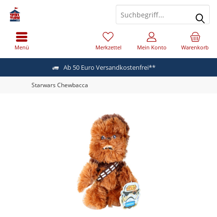
Menü
Merkzettel
Mein Konto
Warenkorb
Ab 50 Euro Versandkostenfrei**
Starwars Chewbacca