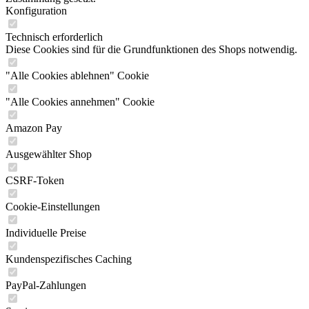
Konfiguration
Technisch erforderlich
Diese Cookies sind für die Grundfunktionen des Shops notwendig.
"Alle Cookies ablehnen" Cookie
"Alle Cookies annehmen" Cookie
Amazon Pay
Ausgewählter Shop
CSRF-Token
Cookie-Einstellungen
Individuelle Preise
Kundenspezifisches Caching
PayPal-Zahlungen