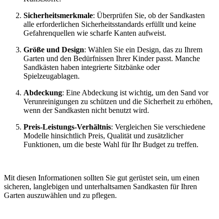
Sicherheitsmerkmale
: Überprüfen Sie, ob der Sandkasten
alle erforderlichen Sicherheitsstandards erfüllt und keine
Gefahrenquellen wie scharfe Kanten aufweist.
Größe und Design
: Wählen Sie ein Design, das zu Ihrem
Garten und den Bedürfnissen Ihrer Kinder passt. Manche
Sandkästen haben integrierte Sitzbänke oder
Spielzeugablagen.
Abdeckung
: Eine Abdeckung ist wichtig, um den Sand vor
Verunreinigungen zu schützen und die Sicherheit zu erhöhen,
wenn der Sandkasten nicht benutzt wird.
Preis-Leistungs-Verhältnis
: Vergleichen Sie verschiedene
Modelle hinsichtlich Preis, Qualität und zusätzlicher
Funktionen, um die beste Wahl für Ihr Budget zu treffen.
Mit diesen Informationen sollten Sie gut gerüstet sein, um einen
sicheren, langlebigen und unterhaltsamen Sandkasten für Ihren
Garten auszuwählen und zu pflegen.