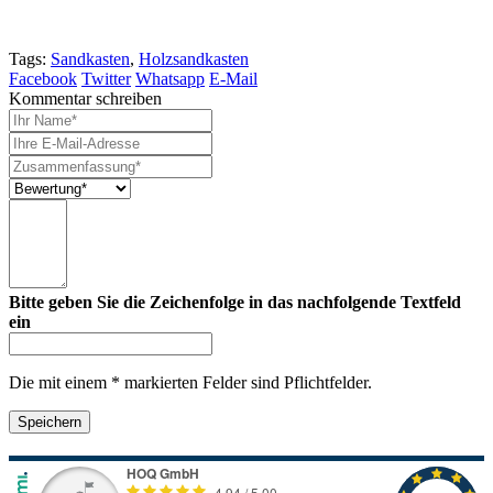
Tags:
Sandkasten
,
Holzsandkasten
Facebook
Twitter
Whatsapp
E-Mail
Kommentar schreiben
Bitte geben Sie die Zeichenfolge in das nachfolgende Textfeld
ein
Die mit einem * markierten Felder sind Pflichtfelder.