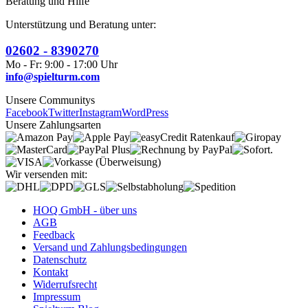
Beratung und Hilfe
Unterstützung und Beratung unter:
02602 - 8390270
Mo - Fr: 9:00 - 17:00 Uhr
info@spielturm.com
Unsere Communitys
Facebook
Twitter
Instagram
WordPress
Unsere Zahlungsarten
Wir versenden mit:
HOQ GmbH - über uns
AGB
Feedback
Versand und Zahlungsbedingungen
Datenschutz
Kontakt
Widerrufsrecht
Impressum