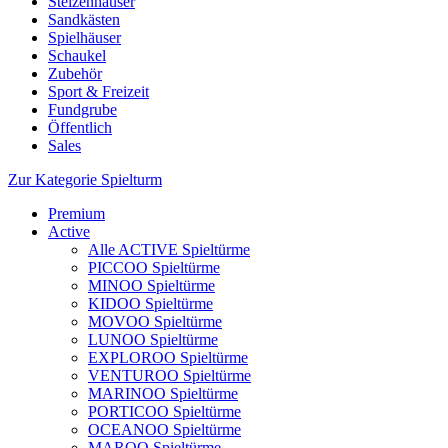
Stelzenhäuser
Sandkästen
Spielhäuser
Schaukel
Zubehör
Sport & Freizeit
Fundgrube
Öffentlich
Sales
Zur Kategorie Spielturm
Premium
Active
Alle ACTIVE Spieltürme
PICCOO Spieltürme
MINOO Spieltürme
KIDOO Spieltürme
MOVOO Spieltürme
LUNOO Spieltürme
EXPLOROO Spieltürme
VENTUROO Spieltürme
MARINOO Spieltürme
PORTICOO Spieltürme
OCEANOO Spieltürme
MAROO Spieltürme