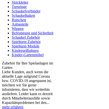
Strickleiter
Turnringe
Schaukelverbinder
Schaukelhaken
Rutschen
Anbauteile
Wippen
Befestigung und Sicherheit
Schaukel Zubehör
Spielturm Zubehör
Spielturm Module
Kinderseilbahnen
Kinder-Gartenmöbel
Zubehör für Ihre Spielanlagen im
Garten
Liebe Kunden, auch wenn die
aktuelle Lage aufgrund Corona
bzw. COVID-19 angespannt ist,
möchten wir Sie gerne
informieren, dass wir weiterhin
ausliefern. Leider kann es derzeit
durch Mitarbeiterausfälle sowie
Kapazitätsproblemen bei den...
mehr erfahren