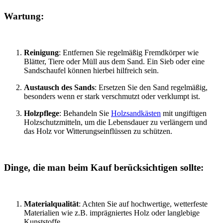
Wartung:
Reinigung
: Entfernen Sie regelmäßig Fremdkörper wie
Blätter, Tiere oder Müll aus dem Sand. Ein Sieb oder eine
Sandschaufel können hierbei hilfreich sein.
Austausch des Sands
: Ersetzen Sie den Sand regelmäßig,
besonders wenn er stark verschmutzt oder verklumpt ist.
Holzpflege
: Behandeln Sie
Holzsandkästen
mit ungiftigen
Holzschutzmitteln, um die Lebensdauer zu verlängern und
das Holz vor Witterungseinflüssen zu schützen.
Dinge, die man beim Kauf berücksichtigen sollte:
Materialqualität
: Achten Sie auf hochwertige, wetterfeste
Materialien wie z.B. imprägniertes Holz oder langlebige
Kunststoffe.