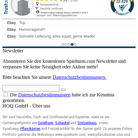
Newsletter
Abonnieren Sie den kostenlosen Spielturm.com Newsletter und
verpassen Sie keine Neuigkeit oder Aktion mehr!
Bitte beachten Sie unsere
Datenschutzbestimmungen.
Die
Datenschutzbestimmungen
habe ich zur Kenntnis
genommen.
HOQ GmbH - Über uns
Wir sind Hersteller, Fach- und Großhandel und Experten, wenn es um
Gartenspielgeräte wie
Spielturm
,
Schaukel
und
Stelzenhaus
, sowie
Spielzeug,
Pflanzkästen
und Freizeitartikel für den Garten geht. Zu unserem Online-
Portfolio gehören die Webshops www.spielturm.com, www.pflanzkasten.com und