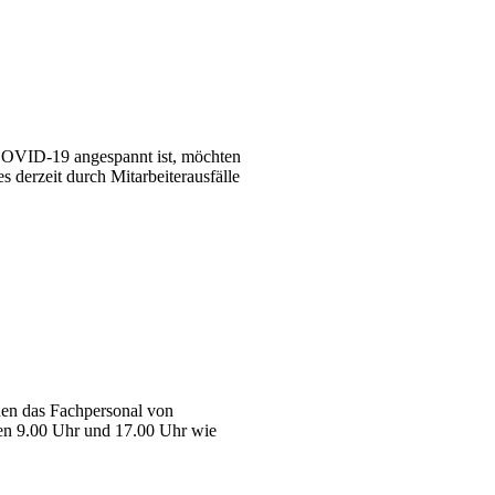
COVID-19 angespannt ist, möchten
es derzeit durch Mitarbeiterausfälle
hnen das Fachpersonal von
en 9.00 Uhr und 17.00 Uhr wie