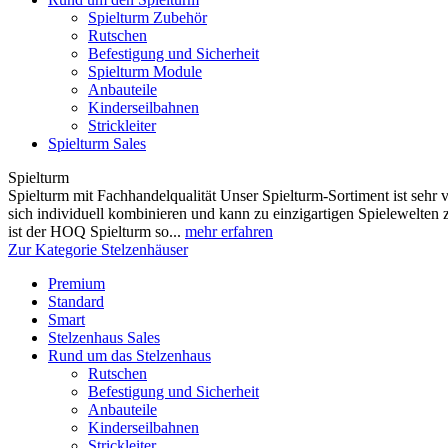
Spielturm Zubehör
Rutschen
Befestigung und Sicherheit
Spielturm Module
Anbauteile
Kinderseilbahnen
Strickleiter
Spielturm Sales
Spielturm
Spielturm mit Fachhandelqualität Unser Spielturm-Sortiment ist sehr vi
sich individuell kombinieren und kann zu einzigartigen Spielewelte
ist der HOQ Spielturm so...
mehr erfahren
Zur Kategorie Stelzenhäuser
Premium
Standard
Smart
Stelzenhaus Sales
Rund um das Stelzenhaus
Rutschen
Befestigung und Sicherheit
Anbauteile
Kinderseilbahnen
Strickleiter