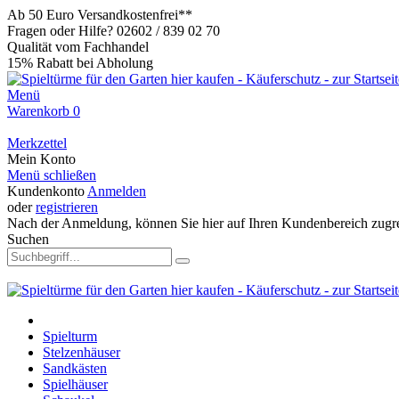
Ab 50 Euro Versandkostenfrei**
Fragen oder Hilfe? 02602 / 839 02 70
Qualität vom Fachhandel
15% Rabatt bei Abholung
Menü
Warenkorb
0
Merkzettel
Mein Konto
Menü schließen
Kundenkonto
Anmelden
oder
registrieren
Nach der Anmeldung, können Sie hier auf Ihren Kundenbereich zugre
Suchen
Spielturm
Stelzenhäuser
Sandkästen
Spielhäuser