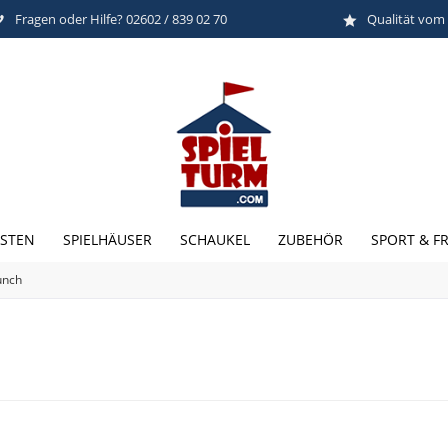
Fragen oder Hilfe? 02602 / 839 02 70
Qualität vom
STEN
SPIELHÄUSER
SCHAUKEL
ZUBEHÖR
SPORT & FR
unch