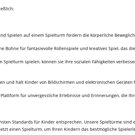
ießlich:
nd Spielen auf einem Spielturm fördern die körperliche Beweglichk
he Bühne für fantasievolle Rollenspiele und kreatives Spiel, das die
m Spielturm spielen, können sie ihre sozialen Fähigkeiten verbes
reien und hält Kinder von Bildschirmen und elektronischen Geräten 
e Plattform für unvergessliche Erlebnisse und Erinnerungen, die I
chsten Standards für Kinder entsprechen. Unsere Spieltürme sind 
jetzt einen Spielturm, um Ihren Kindern das bestmögliche Spielerle