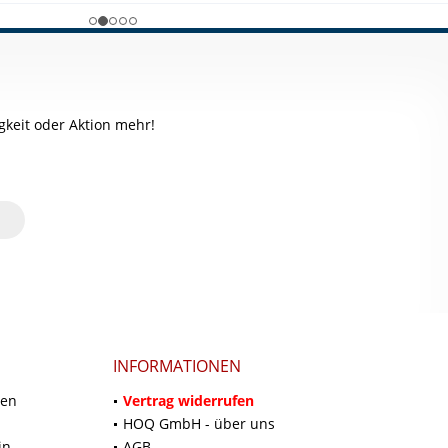
keit oder Aktion mehr!
INFORMATIONEN
ten
Vertrag widerrufen
HOQ GmbH - über uns
in
AGB