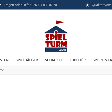
Fragen oder Hilfe? 02602 / 839 02 70
Qualität vom
STEN
SPIELHÄUSER
SCHAUKEL
ZUBEHÖR
SPORT & FR
rme