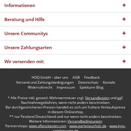
Informationen
Beratung und Hilfe
Unsere Communitys
Unsere Zahlungsarten
Wir versenden mit:
HOQ GmbH - über uns
AGB
Feedback
Versand und Zahlungsbedingungen
Datenschutz
Kontakt
Widerrufsrecht
Impressum
Spielturm Blog
* Alle Preise inkl. gesetzl. Mehrwertsteuer zzgl.
Versandkosten
und ggf.
Nachnahmegebühren, wenn nicht anders beschrieben.
Bei durchgestrichenen Preisen handelt es sich um frühere Verkaufspreise
in diesem Onlineshop.
** nur Festland Deutschland und nur wenn nicht anders beschrieben.
Weitere Informationen:
Versandbedingungen
Partnershops:
www.pflanzkasten.com
-
www.gartenausholz.de
-
www.kyjo-
spielgeraete.de