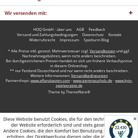
Wir versenden mit:
HOQ GmbH - über uns
AGB
Feedback
Versand und Zahlungsbedingungen
Datenschutz
Kontakt
Widerrufsrecht
Impressum
Spielturm Blog
* Alle Preise inkl. gesetzl. Mehrwertsteuer zzgl.
Versandkosten
und ggf.
Nachnahmegebühren, wenn nicht anders beschrieben.
Bei durchgestrichenen Preisen handelt es sich um frühere Verkaufspreise
in diesem Onlineshop.
** nur Festland Deutschland und nur wenn nicht anders beschrieben.
Weitere Informationen:
Versandbedingungen
Partnershops:
www.pflanzkasten.com
-
www.gartenausholz.de
-
www.kyjo-
spielgeraete.de
Theme by
ThemeWare®
✕
Diese Website benutzt Cookies, die für den technischen Betrieb
der Website erforderlich sind und stets gesetzt werden.
Andere Cookies, die den Komfort bei Benutzung dieser Website
erhöhen, der Direktwerbung dienen oder die Interaktion mit