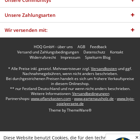
Unsere Zahlungsarten
Wir versenden mit:
HOQ GmbH - über uns
AGB
Feedback
Versand und Zahlungsbedingungen
Datenschutz
Kontakt
Widerrufsrecht
Impressum
Spielturm Blog
* Alle Preise inkl. gesetzl. Mehrwertsteuer zzgl.
Versandkosten
und ggf.
Nachnahmegebühren, wenn nicht anders beschrieben.
Bei durchgestrichenen Preisen handelt es sich um frühere Verkaufspreise
in diesem Onlineshop.
** nur Festland Deutschland und nur wenn nicht anders beschrieben.
Weitere Informationen:
Versandbedingungen
Partnershops:
www.pflanzkasten.com
-
www.gartenausholz.de
-
www.kyjo-
spielgeraete.de
Theme by
ThemeWare®
✕
Diese Website benutzt Cookies, die für den technischen Betrieb