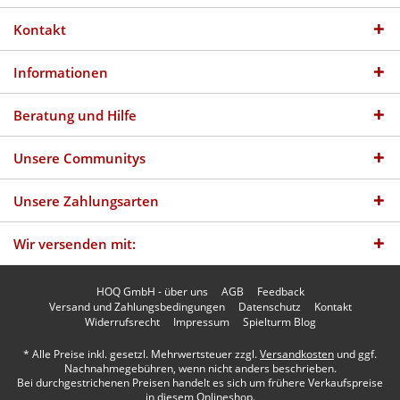
Kontakt
Informationen
Beratung und Hilfe
Unsere Communitys
Unsere Zahlungsarten
Wir versenden mit:
HOQ GmbH - über uns
AGB
Feedback
Versand und Zahlungsbedingungen
Datenschutz
Kontakt
Widerrufsrecht
Impressum
Spielturm Blog
* Alle Preise inkl. gesetzl. Mehrwertsteuer zzgl.
Versandkosten
und ggf.
Nachnahmegebühren, wenn nicht anders beschrieben.
Bei durchgestrichenen Preisen handelt es sich um frühere Verkaufspreise
in diesem Onlineshop.