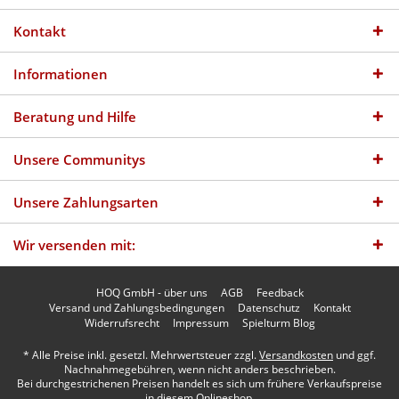
Kontakt
Informationen
Beratung und Hilfe
Unsere Communitys
Unsere Zahlungsarten
Wir versenden mit:
HOQ GmbH - über uns
AGB
Feedback
Versand und Zahlungsbedingungen
Datenschutz
Kontakt
Widerrufsrecht
Impressum
Spielturm Blog
* Alle Preise inkl. gesetzl. Mehrwertsteuer zzgl.
Versandkosten
und ggf.
Nachnahmegebühren, wenn nicht anders beschrieben.
Bei durchgestrichenen Preisen handelt es sich um frühere Verkaufspreise
in diesem Onlineshop.