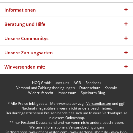
Informationen
Beratung und Hilfe
Unsere Communitys
Unsere Zahlungsarten
Wir versenden mit:
HOQ GmbH - über uns
AGB
Feedback
Versand und Zahlungsbedingungen
Datenschutz
Kontakt
Widerrufsrecht
Impressum
Spielturm Blog
* Alle Preise inkl. gesetzl. Mehrwertsteuer zzgl.
Versandkosten
und ggf.
Nachnahmegebühren, wenn nicht anders beschrieben.
Bei durchgestrichenen Preisen handelt es sich um frühere Verkaufspreise
in diesem Onlineshop.
** nur Festland Deutschland und nur wenn nicht anders beschrieben.
Weitere Informationen:
Versandbedingungen
Partnershops:
www.pflanzkasten.com
-
www.gartenausholz.de
-
www.kyjo-