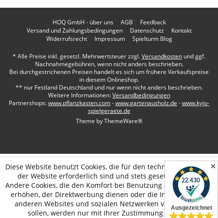
HOQ GmbH - über uns
AGB
Feedback
Versand und Zahlungsbedingungen
Datenschutz
Kontakt
Widerrufsrecht
Impressum
Spielturm Blog
* Alle Preise inkl. gesetzl. Mehrwertsteuer zzgl.
Versandkosten
und ggf.
Nachnahmegebühren, wenn nicht anders beschrieben.
Bei durchgestrichenen Preisen handelt es sich um frühere Verkaufspreise
in diesem Onlineshop.
** nur Festland Deutschland und nur wenn nicht anders beschrieben.
Weitere Informationen:
Versandbedingungen
Partnershops:
www.pflanzkasten.com
-
www.gartenausholz.de
-
www.kyjo-
spielgeraete.de
Theme by
ThemeWare®
✕
Diese Website benutzt Cookies, die für den technischen Betrieb
der Website erforderlich sind und stets gesetzt werden.
Andere Cookies, die den Komfort bei Benutzung dieser Website
erhöhen, der Direktwerbung dienen oder die Interaktion mit
anderen Websites und sozialen Netzwerken vereinfachen
sollen, werden nur mit Ihrer Zustimmung gesetzt.