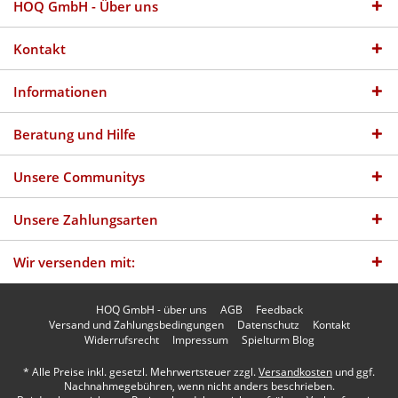
HOQ GmbH - Über uns
Kontakt
Informationen
Beratung und Hilfe
Unsere Communitys
Unsere Zahlungsarten
Wir versenden mit:
HOQ GmbH - über uns
AGB
Feedback
Versand und Zahlungsbedingungen
Datenschutz
Kontakt
Widerrufsrecht
Impressum
Spielturm Blog
* Alle Preise inkl. gesetzl. Mehrwertsteuer zzgl.
Versandkosten
und ggf.
Nachnahmegebühren, wenn nicht anders beschrieben.