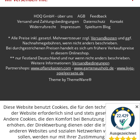
HOQ GmbH - über uns
AGB
Feedback
Versand und Zahlungsbedingungen
Datenschutz
Kontakt
Widerrufsrecht
Impressum
Spielturm Blog
* Alle Preise inkl. gesetzl. Mehrwertsteuer zzgl.
Versandkosten
und ggf.
Nachnahmegebühren, wenn nicht anders beschrieben.
Bei durchgestrichenen Preisen handelt es sich um frühere Verkaufspreise
in diesem Onlineshop.
** nur Festland Deutschland und nur wenn nicht anders beschrieben.
Weitere Informationen:
Versandbedingungen
Partnershops:
www.pflanzkasten.com
-
www.gartenausholz.de
-
www.kyjo-
spielgeraete.de
Theme by
ThemeWare®
✕
Diese Website benutzt Cookies, die für den technischen Betrieb
der Website erforderlich sind und stets gesetzt werden.
Andere Cookies, die den Komfort bei Benutzung dieser Website
erhöhen, der Direktwerbung dienen oder die Interaktion mit
anderen Websites und sozialen Netzwerken vereinfachen
sollen, werden nur mit Ihrer Zustimmung gesetzt.