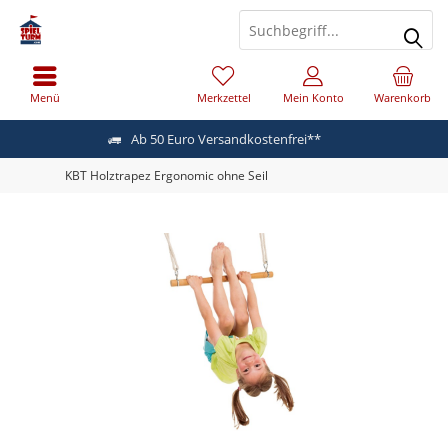
Menü
Merkzettel
Mein Konto
Warenkorb
Ab 50 Euro Versandkostenfrei**
KBT Holztrapez Ergonomic ohne Seil