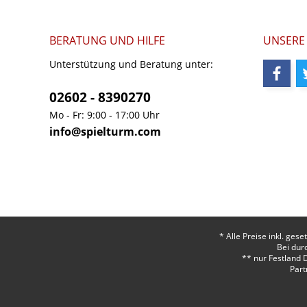
BERATUNG UND HILFE
UNSERE
Unterstützung und Beratung unter:
02602 - 8390270
Mo - Fr: 9:00 - 17:00 Uhr
info@spielturm.com
* Alle Preise inkl. ges
Bei dur
** nur Festland 
Part