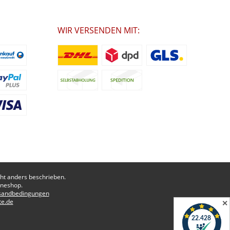
WIR VERSENDEN MIT:
t anders beschrieben.
ineshop.
sandbedingungen
te.de
✕