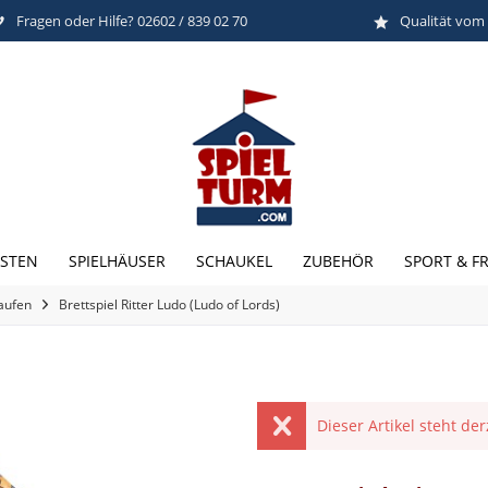
Fragen oder Hilfe? 02602 / 839 02 70
Qualität vom
STEN
SPIELHÄUSER
SCHAUKEL
ZUBEHÖR
SPORT & FR
kaufen
Brettspiel Ritter Ludo (Ludo of Lords)
Dieser Artikel steht de