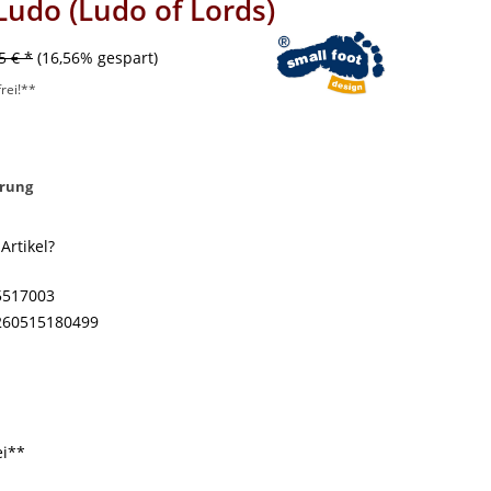
 Ludo (Ludo of Lords)
5 € *
(16,56% gespart)
rei!**
rung
rtikel?
5517003
260515180499
ei**