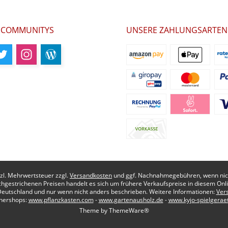
 COMMUNITYS
UNSERE ZAHLUNGSARTEN
etzl. Mehrwertsteuer zzgl.
Versandkosten
und ggf. Nachnahmegebühren, wenn nich
chgestrichenen Preisen handelt es sich um frühere Verkaufspreise in diesem Onl
Deutschland und nur wenn nicht anders beschrieben. Weitere Informationen:
Ver
nershops:
www.pflanzkasten.com
-
www.gartenausholz.de
-
www.kyjo-spielgerae
Theme by
ThemeWare®