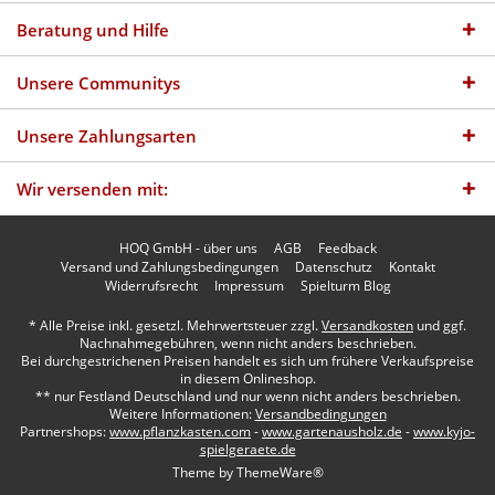
Beratung und Hilfe
Unsere Communitys
Unsere Zahlungsarten
Wir versenden mit:
HOQ GmbH - über uns
AGB
Feedback
Versand und Zahlungsbedingungen
Datenschutz
Kontakt
Widerrufsrecht
Impressum
Spielturm Blog
* Alle Preise inkl. gesetzl. Mehrwertsteuer zzgl.
Versandkosten
und ggf.
Nachnahmegebühren, wenn nicht anders beschrieben.
Bei durchgestrichenen Preisen handelt es sich um frühere Verkaufspreise
in diesem Onlineshop.
** nur Festland Deutschland und nur wenn nicht anders beschrieben.
Weitere Informationen:
Versandbedingungen
Partnershops:
www.pflanzkasten.com
-
www.gartenausholz.de
-
www.kyjo-
spielgeraete.de
Theme by
ThemeWare®