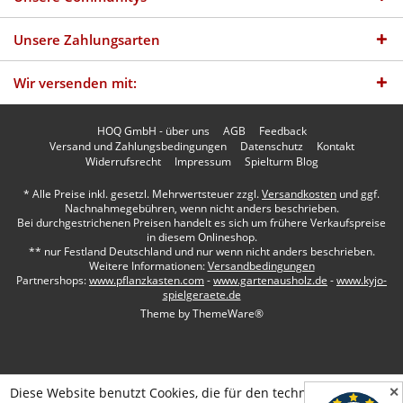
Unsere Zahlungsarten
Wir versenden mit:
HOQ GmbH - über uns
AGB
Feedback
Versand und Zahlungsbedingungen
Datenschutz
Kontakt
Widerrufsrecht
Impressum
Spielturm Blog
* Alle Preise inkl. gesetzl. Mehrwertsteuer zzgl.
Versandkosten
und ggf.
Nachnahmegebühren, wenn nicht anders beschrieben.
Bei durchgestrichenen Preisen handelt es sich um frühere Verkaufspreise
in diesem Onlineshop.
** nur Festland Deutschland und nur wenn nicht anders beschrieben.
Weitere Informationen:
Versandbedingungen
Partnershops:
www.pflanzkasten.com
-
www.gartenausholz.de
-
www.kyjo-
spielgeraete.de
Theme by
ThemeWare®
✕
Diese Website benutzt Cookies, die für den technischen Betrieb