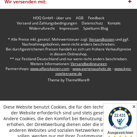
Wir versenden mit:
HOQ GmbH - über uns
AGB
Feedback
Versand und Zahlungsbedingungen
Datenschutz
Kontakt
Widerrufsrecht
Impressum
Spielturm Blog
* Alle Preise inkl. gesetzl. Mehrwertsteuer zzgl.
Versandkosten
und ggf.
Nachnahmegebühren, wenn nicht anders beschrieben.
Bei durchgestrichenen Preisen handelt es sich um frühere Verkaufspreise
in diesem Onlineshop.
** nur Festland Deutschland und nur wenn nicht anders beschrieben.
Weitere Informationen:
Versandbedingungen
Partnershops:
www.pflanzkasten.com
-
www.gartenausholz.de
-
www.kyjo-
spielgeraete.de
Theme by
ThemeWare®
✕
Diese Website benutzt Cookies, die für den technischen Betrieb
der Website erforderlich sind und stets gesetzt werden.
Andere Cookies, die den Komfort bei Benutzung dieser Website
erhöhen, der Direktwerbung dienen oder die Interaktion mit
anderen Websites und sozialen Netzwerken vereinfachen
sollen, werden nur mit Ihrer Zustimmung gesetzt.