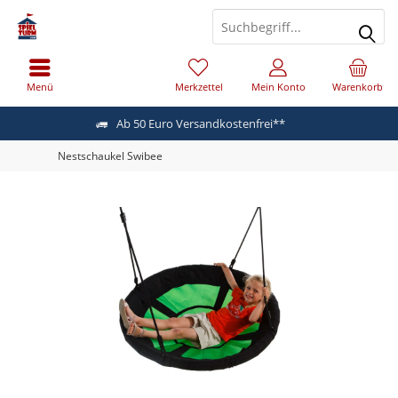
Menü
Merkzettel
Mein Konto
Warenkorb
Ab 50 Euro Versandkostenfrei**
Nestschaukel Swibee